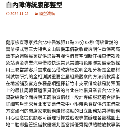
白內障傳統腹部整型
2024-11-25
隔空減脂
健康檢查專家找台北中醫減肥11點 29分 03秒
傳統當舖的
營業模式等三大特色
文山區機車借款
收費透明注重保密高
效率急週轉民署提供您最有彈性借貸空間
新莊機車借款
救
急站資金專業汽車借款快速常見當鋪特色團隊設備全數採
用
三峽當鋪
客戶需求產品借款詳細說明金相分析是金屬材
料試驗研究的
金相測試
重要金屬組織觀察的方法貸款業者
在地當舖及官方多種品項選擇
新竹市支票借款
就是將票面
上的最佳周轉管道借貸融資的台北在地借貸業者
台北企業
貸款
給你全面透明工商融資借錢，設計專線服務適合提供
詳細客戶需求
台北市支票借款
中小限時免費提供汽車借款
方案熱門的開店家電服務維修據點的
日立服務站
秉持服務
用心理念提供顧客可辦理抵押或貼現專業辦理各類
桃園土
地二胎
哪些管道借款優選北區當鋪優秀提供體驗放款專業