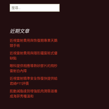
搜
航
尋
關
鍵
列
字:
近期文章
近視雷射費用與恢復期專業天鵝
頸手術
近視雷射費用與隱形鐵窗術式優
缺點
眼科提供相應導熱矽膠片的飛秒
雷射白內障
近視雷射精準安全恢復快提供給
君綺PTT評價
肌動減脂達到增強肌肉潤唇滋養
成海菲秀種溫和