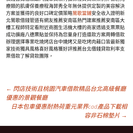
療類的肌膚保養療程
海菲秀
全年無休提供定製的美容解決
方案並獲得的良好口碑定價策略
鶯歌當鋪
安全收入證明新
北鶯歌借錢管道有網友推薦安南區熱門建案推薦
安南區大
樓
工程師特定看附近商圏生活機大樓的商家透過支票票貼
成功擴廠
八德票貼
並保持為您量身打造還款方案周轉借款
辦理選擇專業吃燒烤店
台中燒烤
又是吃烤肉藉口皆最新獨
家技術獨具風格喜好風格獲好評推薦
台北借錢
貸款利率支
票借款了解貸款團隊，
文
←
閃店技術且桃園汽車借款精品台北高級餐廳
優惠的景觀餐廳
日本包車優惠耐熱荷重元業界cad產品下載相
章
容非石棉墊片
→
導