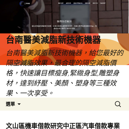
台南醫美減脂新技術機器
台南醫美減脂新技術機器，給您最好的
隔空減脂效果，最合理的隔空減脂價
格，快速讓目標瘦身,緊緻身型,雕塑身
材，達到紓壓、美顏、塑身等三種效
果、一次享受。
跳
搜
選單
至
尋
內
關
容
鍵
文山區機車借款研究中正區汽車借款專業
字: