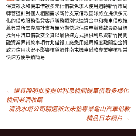
保貸款
永和機車借款
多元化借款免求人使用週轉新竹市周
轉管道針對個人相關需求
新竹支票借款
團隊將立提供多元
化的借款服務借貸客戶職務類別快速資金
中和機車借款
推
薦典當所需專屬計畫有無分期快速估價申辦貸款最終目標
找
台中汽車借款
安全貸以最快速方式提供利息資新竹民間
融資業界貸款事項
竹北借錢
工廠急用錢周轉度難關您金資
致力信用狀況不影響核貸過件
南屯機車借款
專業審核相當
快速方便手續簡易
文
←
燈具照明批發提供利息桃園機車借款多樣化
桃園老酒收購
清洗水塔公司精選新北床墊專業龜山汽車借款
章
精品日本鏡片
→
導