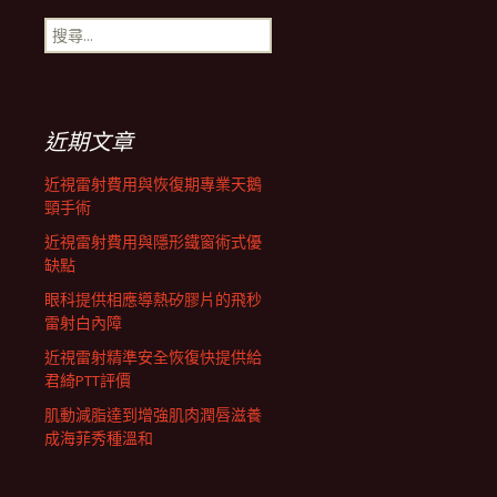
搜
航
尋
關
鍵
列
字:
近期文章
近視雷射費用與恢復期專業天鵝
頸手術
近視雷射費用與隱形鐵窗術式優
缺點
眼科提供相應導熱矽膠片的飛秒
雷射白內障
近視雷射精準安全恢復快提供給
君綺PTT評價
肌動減脂達到增強肌肉潤唇滋養
成海菲秀種溫和