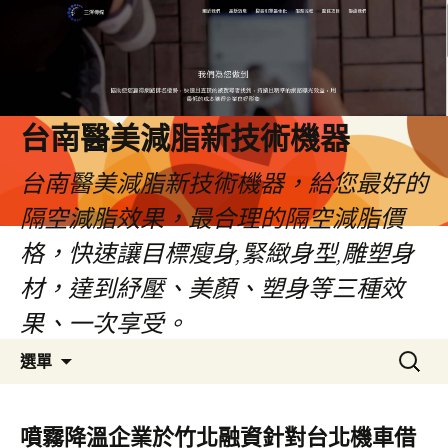
台南醫美減脂新技術機器
台南醫美減脂新技術機器，給您最好的
隔空減脂效果，最合理的隔空減脂價
格，快速讓目標瘦身,緊緻身型,雕塑身
材，達到紓壓、美顏、塑身等三種效
果、一次享受。
跳
搜
選單
至
尋
內
關
容
鍵
噴霧降溫企業於竹北融資針對台北機車借
字: