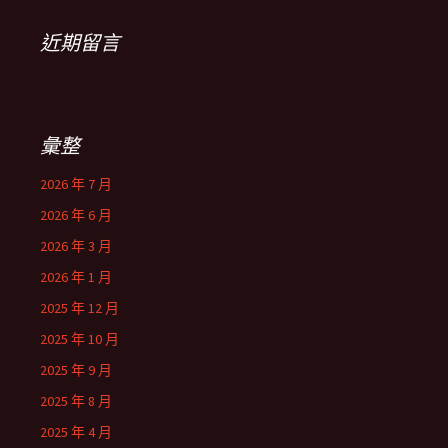
近期留言
彙整
2026 年 7 月
2026 年 6 月
2026 年 3 月
2026 年 1 月
2025 年 12 月
2025 年 10 月
2025 年 9 月
2025 年 8 月
2025 年 4 月