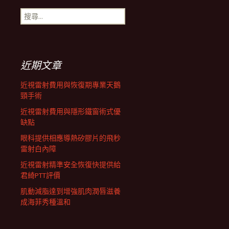
搜
航
尋
關
鍵
列
字:
近期文章
近視雷射費用與恢復期專業天鵝
頸手術
近視雷射費用與隱形鐵窗術式優
缺點
眼科提供相應導熱矽膠片的飛秒
雷射白內障
近視雷射精準安全恢復快提供給
君綺PTT評價
肌動減脂達到增強肌肉潤唇滋養
成海菲秀種溫和