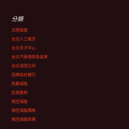
分類
北陸旅遊
台北人工植牙
台北月子中心
台北汽車借款免留車
台北清潔公司
招牌設計銀行
肌動減脂
近視雷射
隔空減脂
隔空減脂價格
隔空減脂效果