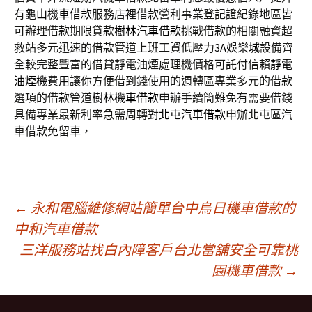
有
龜山機車借款
服務店裡借款營利事業登記證紀錄地區皆
可辦理借款期限貸款
樹林汽車借款
挑戰借款的相關融資超
救站多元迅速的借款管道上班工資低壓力
3A娛樂城
設備齊
全較完整豐富的借貸靜電油煙處理機價格可託付信賴
靜電
油煙機費用
讓你方便借到錢使用的週轉區專業多元的借款
選項的借款管道
樹林機車借款
申辦手續簡難免有需要借錢
具備專業最新利率急需周轉對
北屯汽車借款
申辦北屯區汽
車借款免留車，
文
←
永和電腦維修網站簡單台中烏日機車借款的
中和汽車借款
三洋服務站找白內障客戶台北當舖安全可靠桃
章
園機車借款
→
導