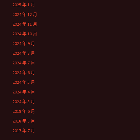
2025 年 1 月
2024 年 12 月
2024 年 11 月
2024 年 10 月
2024 年 9 月
2024 年 8 月
2024 年 7 月
2024 年 6 月
2024 年 5 月
2024 年 4 月
2024 年 3 月
2018 年 6 月
2018 年 5 月
2017 年 7 月