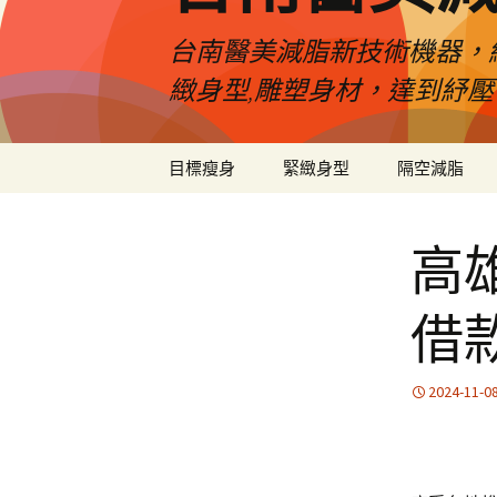
台南醫美減脂新技術機器，
緻身型,雕塑身材，達到紓
跳
目標瘦身
緊緻身型
隔空減脂
至
內
容
高
借
2024-11-0