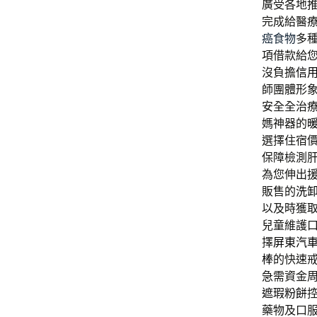
廣受各地
完成給醫
癌食物
多
項借款給
沒負擔
信
師團體形
安全全治
媽神器的
選擇住宿
保障檢測
為您伸出
販售的
洗
以及時獲
兒童維護
擇
屏東汽
棒
的快速
急需資金
遮瑕粉餅
藥物及口