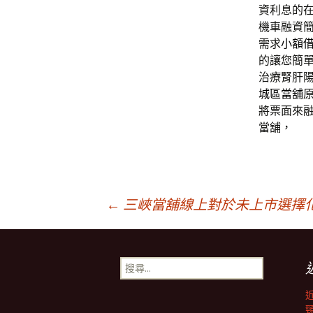
資利息的
機車融資
需求
小額
的讓您簡
治療腎肝
城區當舖
將票面來
當舖，
文
←
三峽當舖線上對於未上市選擇
章
搜
尋
導
關
鍵