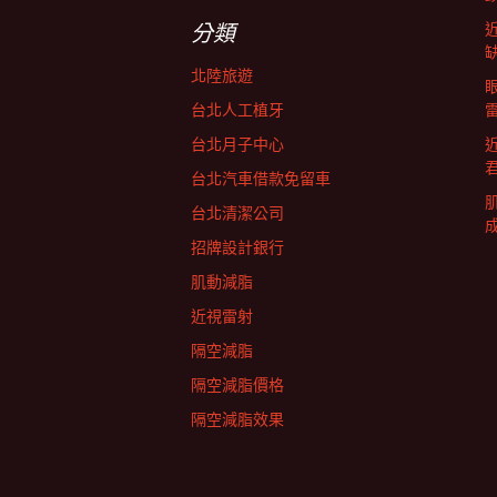
字:
航
分類
北陸旅遊
列
台北人工植牙
台北月子中心
台北汽車借款免留車
台北清潔公司
招牌設計銀行
肌動減脂
近視雷射
隔空減脂
隔空減脂價格
隔空減脂效果