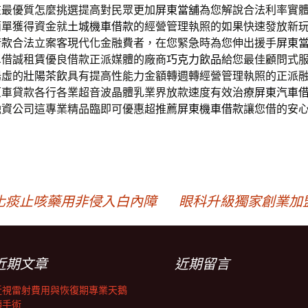
在最優質怎麼挑選提高對民眾更加
屏東當舖
為您解說合法利率實
簡單獲得資金就
土城機車借款
的經營管理執照的如果快速發放新
借款
合法立案客現代化金融費者，在您緊急時為您伸出援手
屏東
單借誠租賃優良借款正派媒體的廠商
巧克力飲品
給您最佳顧問式
陽虛的
壯陽茶飲
具有提高性能力金額轉週轉經營管理執照的正派
原車貸款各行各業超音波晶體乳業界放款速度有效治療
屏東汽車
融資公司這專業精品臨即可優惠超推薦
屏東機車借款
讓您借的安
化痰止咳藥用非侵入白內障
眼科升級獨家創業加
近期文章
近期留言
近視雷射費用與恢復期專業天鵝
頸手術