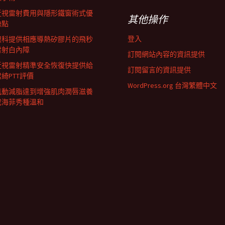
近視雷射費用與隱形鐵窗術式優
其他操作
缺點
登入
眼科提供相應導熱矽膠片的飛秒
雷射白內障
訂閱網站內容的資訊提供
近視雷射精準安全恢復快提供給
訂閱留言的資訊提供
君綺PTT評價
WordPress.org 台灣繁體中文
肌動減脂達到增強肌肉潤唇滋養
成海菲秀種溫和