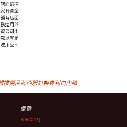
體店面選擇
玩家有資金
當舖
有店面
服務適用於
融資公司
土
借款
以就是
心運用公司
盟推薦品牌西服訂製專利白內障
→
彙整
2026 年 7 月