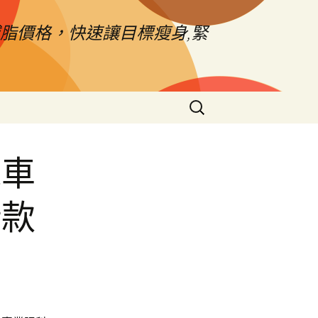
脂價格，快速讓目標瘦身,緊
搜
尋
關
鍵
機車
字:
借款