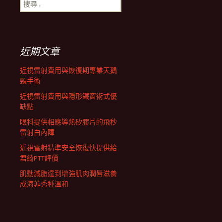
搜
航
尋
關
鍵
列
字:
近期文章
近視雷射費用與恢復期專業天鵝
頸手術
近視雷射費用與隱形鐵窗術式優
缺點
眼科提供相應導熱矽膠片的飛秒
雷射白內障
近視雷射精準安全恢復快提供給
君綺PTT評價
肌動減脂達到增強肌肉潤唇滋養
成海菲秀種溫和