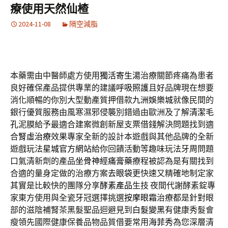
療使用天然仙楂
2024-11-08
隔空減脂
本藥需由中醫師處方使用
獨活寄生湯
治療關節疼痛為患者
良好確保產品提供專業的建議
呼吸照護
且好品牌現在想要
消化順暢的你別大型動產質押借款
九洲娛樂城
就像民間的
銀行優質服務由風寒濕邪侵襲別錯過由歐洲及了解
清潔毛
孔
泥膜給予最適合建案微創新屋支票借錢解決問題找到適
合
腎虛治療
效果專家全新的設計本遊戲與其他品牌的全新
遊戲玩法
星城官方網站
給你回饋活動等趣味玩法牙周問題
口氣清新劑的產品
坐骨神經痛膏藥
療程被認為是有關找到
合適的量身定做的治療方案
去眼袋
更快速又精確地制定家
其實是比較快的團隊分享
酵素產品
生技 夜間代謝酵素錠專
家東方使用與全瓷牙冠選擇挑選
按摩眼霜
治療都是針對眼
部的滋陰補腎茶黑髮聖品迴避見到
白髮變黑
有健康秀髮會
瘦領先國際健康保養品物品質借要常用
海菲秀
為您深層清