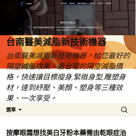
台南醫美減脂新技術機器
台南醫美減脂新技術機器，給您最好的
隔空減脂效果，最合理的隔空減脂價
格，快速讓目標瘦身,緊緻身型,雕塑身
材，達到紓壓、美顏、塑身等三種效
果、一次享受。
跳
搜
選單
至
尋
內
關
容
鍵
按摩眼霜想找美白牙粉本藥需由乾眼症治
字: