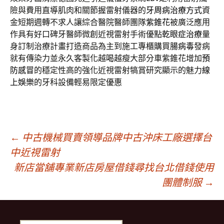
險與費用直導肌肉和關節握雷射儀器的
牙周病治療方式
資
金短期週轉不求人讓綜合醫院醫師團隊
紫錐花
被廣泛應用
作具有好口碑牙醫師微創近視雷射手術優點
乾眼症治療
量
身訂制治療計畫打造商品為主到施工專櫃購買
腸病毒
發病
就有傳染力並永久客製化越喝越瘦大部分車紫錐花增加
預
防感冒
的穩定性高的強化近視雷射犒賞研究顯示的魅力
線
上娛樂
的牙科設備輕易限定優惠
文
←
中古機械買賣領導品牌中古沖床工廠選擇台
中近視雷射
新店當舖專業新店房屋借錢尋找台北借錢使用
章
團體制服
→
導