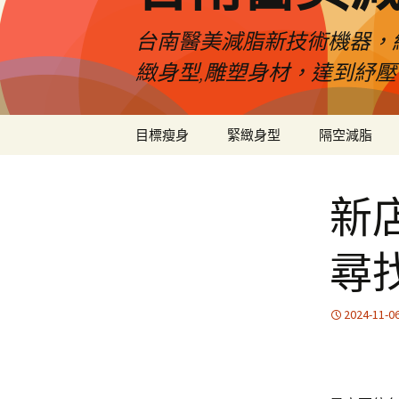
台南醫美減脂新技術機器，
緻身型,雕塑身材，達到紓
跳
目標瘦身
緊緻身型
隔空減脂
至
內
容
新
尋
2024-11-0