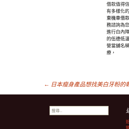
借款值得
有多樣化
東機車借
務諮詢為
進行白內
的
伍德低
營當舖名
療，
文
←
日本瘦身產品想找美白牙粉的
章
搜
尋
導
關
鍵