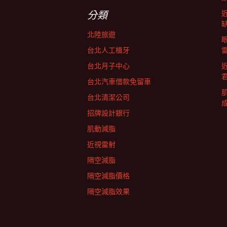
字:
航
分類
北陸旅遊
列
台北人工植牙
台北月子中心
台北汽車借款免留車
台北清潔公司
招牌設計銀行
肌動減脂
近視雷射
隔空減脂
隔空減脂價格
隔空減脂效果