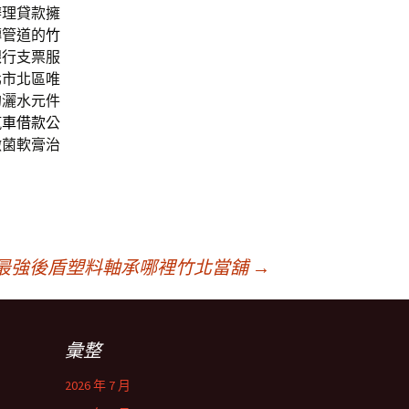
辦理貸款擁
轉管道的
竹
銀行支票服
北市北區唯
的灑水元件
汽車借款
公
黴菌軟膏治
最強後盾塑料軸承哪裡竹北當舖
→
彙整
2026 年 7 月