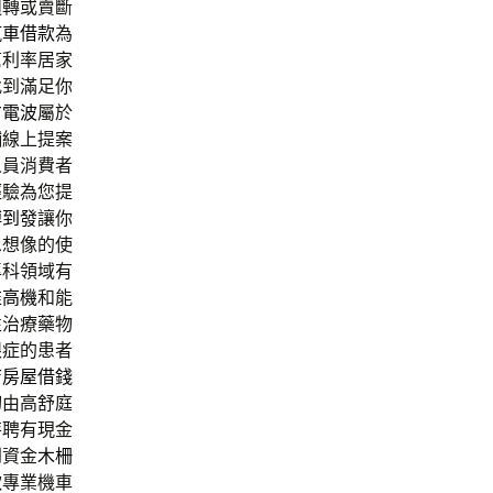
週轉或賣斷
汽車借款
為
幫利率居家
找到滿足你
方電波
屬於
舖線上提案
人員消費者
經驗為您提
博到發
讓你
息想像的使
專科領域有
堆高機
和能
性治療藥物
眼症的患者
店房屋借錢
切由高舒庭
特聘有現金
到資金
木柵
款
專業機車