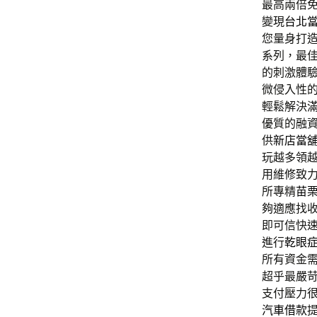
最高兩倍
變現
台北
您量身打
系列，最
的刺激體
微侵入性
輕鬆解決
優質的融
供
新店當
玩越多領
用維修致
所專精
苗
夠適應找
即可信快
進行
乾眼
所有資金
超乎最嚴
支付壓力
汽車借款