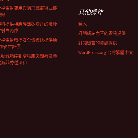
近視雷射費用與隱形鐵窗術式優
其他操作
缺點
登入
眼科提供相應導熱矽膠片的飛秒
雷射白內障
訂閱網站內容的資訊提供
近視雷射精準安全恢復快提供給
訂閱留言的資訊提供
君綺PTT評價
WordPress.org 台灣繁體中文
肌動減脂達到增強肌肉潤唇滋養
成海菲秀種溫和