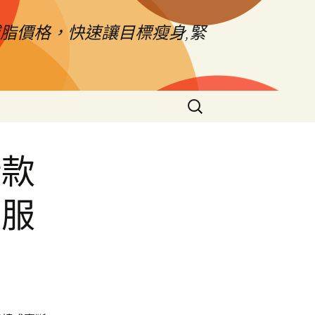
脂價格，快速讓目標瘦身,緊
搜
尋
關
鍵
借款
字:
制服