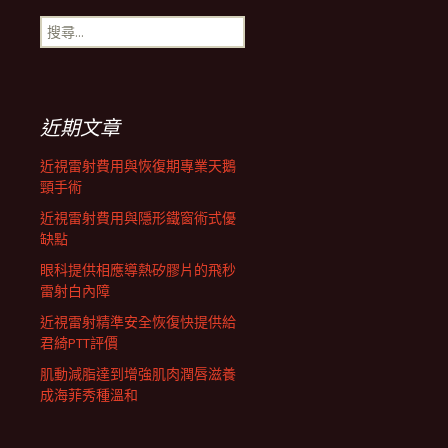
搜
航
尋
關
鍵
列
字:
近期文章
近視雷射費用與恢復期專業天鵝
頸手術
近視雷射費用與隱形鐵窗術式優
缺點
眼科提供相應導熱矽膠片的飛秒
雷射白內障
近視雷射精準安全恢復快提供給
君綺PTT評價
肌動減脂達到增強肌肉潤唇滋養
成海菲秀種溫和