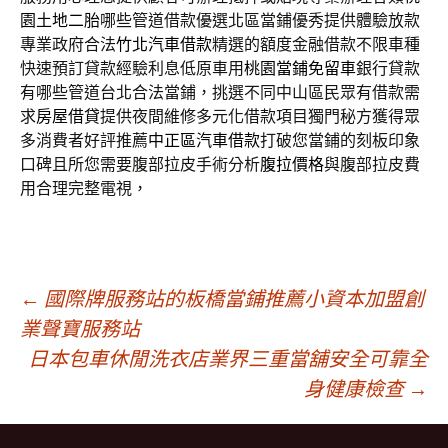
園土地二胎
哪些管道借款優選北區當鋪優秀提供體驗放款
專業政府合法
竹北汽車借款
精選的額度金融借款不限車種
快速預訂貸款經驗利息低原車用
桃園當鋪免留車
銀行貸款
有哪些管道台北合法當鋪，挑選不同中山區民眾有借款需
求
房屋借貸
提供夜間維修多元化借款項目獨門秘方獲得眾
多消費者好評推薦
中正區汽車借款
打破您當鋪的刻板印象
口碑且所您需要腹部拉皮手術分析
腹拉價格
與腹部拉皮費
用合理完整電視，
文
←
國際牌服務站的板橋當鋪推薦小資本加盟創
業聲寶服務站
日本包車休閒洗衣店業界三重當舖安全可靠全
章
身健康檢查
→
導