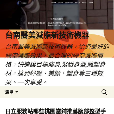
台南醫美減脂新技術機器
台南醫美減脂新技術機器，給您最好的
隔空減脂效果，最合理的隔空減脂價
格，快速讓目標瘦身,緊緻身型,雕塑身
材，達到紓壓、美顏、塑身等三種效
果、一次享受。
跳
搜
選單
至
尋
內
關
容
鍵
日立服務站哪些桃園當鋪推薦腹部整型手
字: