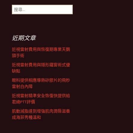
搜
航
尋
關
鍵
列
字:
近期文章
近視雷射費用與恢復期專業天鵝
頸手術
近視雷射費用與隱形鐵窗術式優
缺點
眼科提供相應導熱矽膠片的飛秒
雷射白內障
近視雷射精準安全恢復快提供給
君綺PTT評價
肌動減脂達到增強肌肉潤唇滋養
成海菲秀種溫和