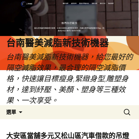
台南醫美減脂新技術機器
台南醫美減脂新技術機器，給您最好的
隔空減脂效果，最合理的隔空減脂價
格，快速讓目標瘦身,緊緻身型,雕塑身
材，達到紓壓、美顏、塑身等三種效
果、一次享受。
跳
搜
選單
至
尋
內
關
容
鍵
大安區當舖多元又松山區汽車借款的吊燈
字: