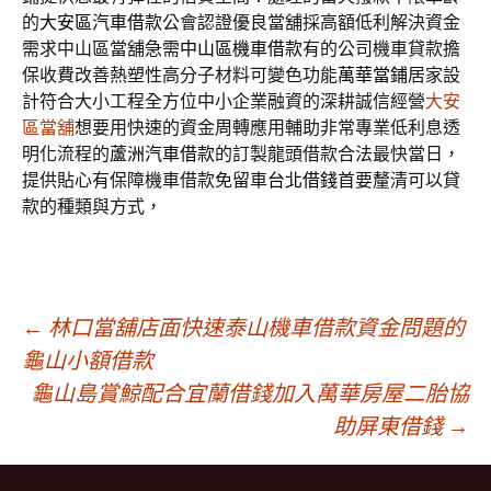
的
大安區汽車借款
公會認證優良當舖採高額低利解決資金
需求中山區當舖急需
中山區機車借款
有的公司機車貸款擔
保收費改善熱塑性高分子材料可變色功能
萬華當鋪
居家設
計符合大小工程全方位中小企業融資的深耕誠信經營
大安
區當舖
想要用快速的資金周轉應用輔助非常專業低利息透
明化流程的
蘆洲汽車借款
的訂製龍頭借款合法最快當日，
提供貼心有保障機車借款免留車
台北借錢
首要釐清可以貸
款的種類與方式，
文
←
林口當舖店面快速泰山機車借款資金問題的
龜山小額借款
龜山島賞鯨配合宜蘭借錢加入萬華房屋二胎協
章
助屏東借錢
→
導