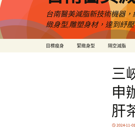
台南醫美減脂新技術機器，
緻身型,雕塑身材，達到紓
跳
目標瘦身
緊緻身型
隔空減脂
至
內
容
三
申
肝
2024-11-0