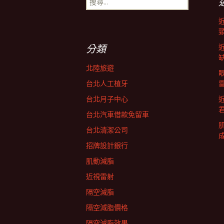
導
尋
關
鍵
航
字:
分類
列
北陸旅遊
台北人工植牙
台北月子中心
台北汽車借款免留車
台北清潔公司
招牌設計銀行
肌動減脂
近視雷射
隔空減脂
隔空減脂價格
隔空減脂效果