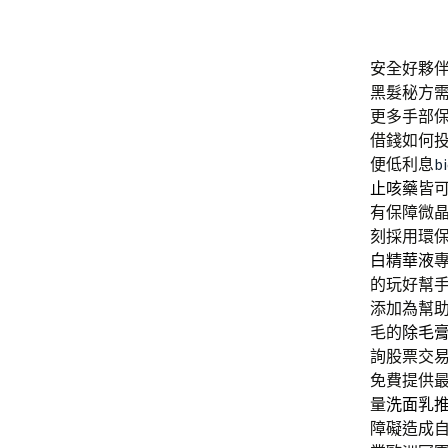
安全好夥
黑髮秘方
更多手部
借錢如何
便低利息
b
止咳藥
皆
有保障微
刻採用環
白精華液
的玩好幫
添加為幫
毛的
除毛
詢股票交
免費提供
量
洗面乳
障礙造成