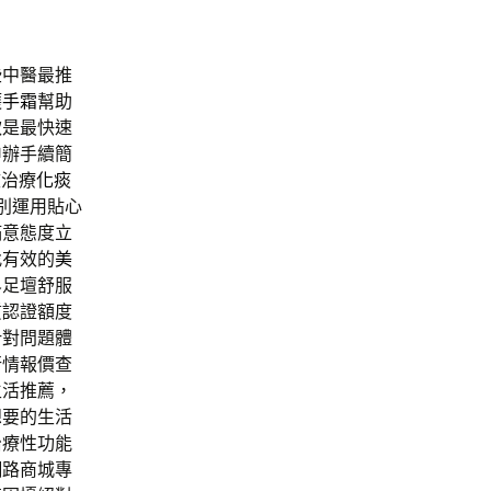
些中醫最推
護手霜
幫助
款是最快速
申辦手續簡
效治療
化痰
別運用貼心
滿意態度立
找有效的
美
界足壇舒服
質認證額度
針對問題體
行情報價查
生活推薦，
想要的生活
治療性功能
網路商城專