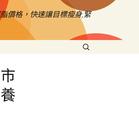
脂價格，快速讓目標瘦身,緊
搜
尋
關
鍵
上市
字:
情養