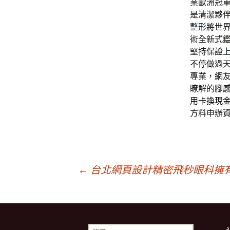
業歐洲冠
是清潔夥
整形
將世
術全新式
堅持保證
不停
做過
專業，網
瞭解的腳
用卡換現
方料申辦
文
←
台北網頁設計精密飛秒眼科擁有
章
搜