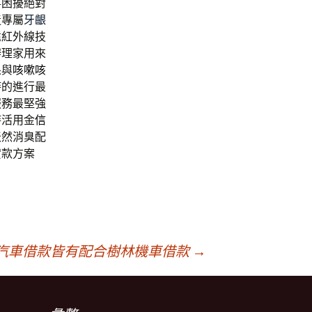
事困擾絕對
造專屬
牙齦
遠紅外線技
辦理家用來
果與
咳嗽咳
時的進行最
服務最堅強
時活用金
信
天然消臭配
貸款方案
汽車借款皆有配合樹林機車借款
→