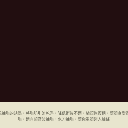
統抽脂的缺點，將脂肪引流乾淨，降低術後不適，縮短恢復期，讓塑身變得
脂，還有超音波抽脂、水刀抽脂，讓你重塑迷人線條!