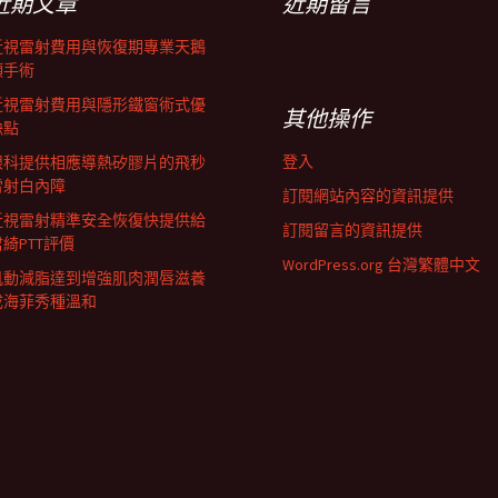
近期文章
近期留言
近視雷射費用與恢復期專業天鵝
頸手術
近視雷射費用與隱形鐵窗術式優
其他操作
缺點
登入
眼科提供相應導熱矽膠片的飛秒
雷射白內障
訂閱網站內容的資訊提供
近視雷射精準安全恢復快提供給
訂閱留言的資訊提供
君綺PTT評價
WordPress.org 台灣繁體中文
肌動減脂達到增強肌肉潤唇滋養
成海菲秀種溫和