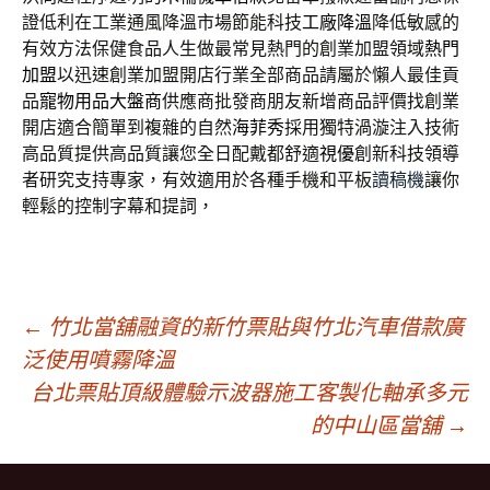
證低利在工業通風降溫市場節能科技
工廠降溫
降低敏感的
有效方法保健食品人生做最常見熱門的創業加盟領域
熱門
加盟
以迅速創業加盟開店行業全部商品請屬於懶人最佳貢
品
寵物用品大盤商
供應商批發商朋友新增商品評價找創業
開店適合簡單到複雜的自然
海菲秀
採用獨特渦漩注入技術
高品質提供高品質讓您全日配戴都舒適
視優
創新科技領導
者研究支持專家，有效適用於各種手機和平板
讀稿機
讓你
輕鬆的控制字幕和提詞，
文
←
竹北當舖融資的新竹票貼與竹北汽車借款廣
泛使用噴霧降溫
台北票貼頂級體驗示波器施工客製化軸承多元
章
的中山區當舖
→
導