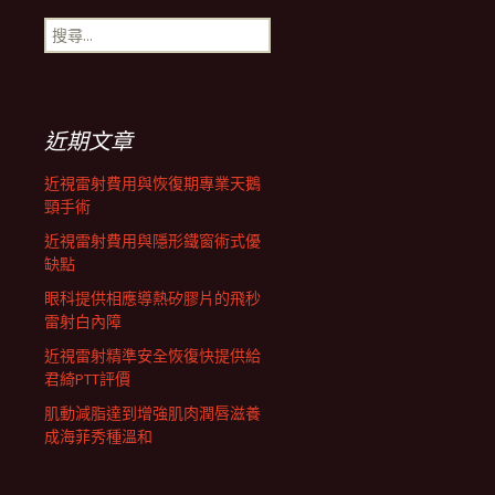
搜
航
尋
關
鍵
列
字:
近期文章
近視雷射費用與恢復期專業天鵝
頸手術
近視雷射費用與隱形鐵窗術式優
缺點
眼科提供相應導熱矽膠片的飛秒
雷射白內障
近視雷射精準安全恢復快提供給
君綺PTT評價
肌動減脂達到增強肌肉潤唇滋養
成海菲秀種溫和