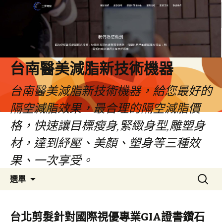
台南醫美減脂新技術機器
台南醫美減脂新技術機器，給您最好的
隔空減脂效果，最合理的隔空減脂價
格，快速讓目標瘦身,緊緻身型,雕塑身
材，達到紓壓、美顏、塑身等三種效
果、一次享受。
跳
搜
選單
至
尋
內
關
容
鍵
台北剪髮針對國際視優專業GIA證書鑽石
字: