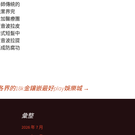
醫師傳統的
視業界完
增加醫療團
照
音波拉皮
韓式短髮中
程音波拉提
而成防腐功
的18k金鑲嵌最好play娛樂城
→
彙整
2026 年 7 月