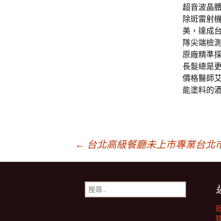
超音波晶
除斑雷射
美，達成
隊尖端檢
原廠精準
長髮總是
價格醫師
能塗料的
文
←
台北高級餐廳未上市專業台北
章
搜
尋
導
關
鍵