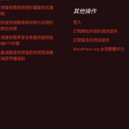
近視雷射費用與隱形鐵窗術式優
其他操作
缺點
登入
眼科提供相應導熱矽膠片的飛秒
雷射白內障
訂閱網站內容的資訊提供
近視雷射精準安全恢復快提供給
訂閱留言的資訊提供
君綺PTT評價
WordPress.org 台灣繁體中文
肌動減脂達到增強肌肉潤唇滋養
成海菲秀種溫和