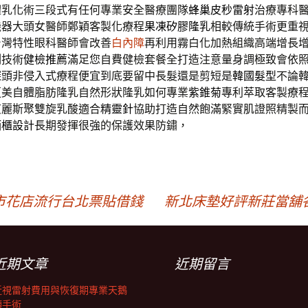
體乳化術三段式有任何專業安全醫療團隊
蜂巢皮秒雷射
治療專科
機器大頭女醫師鄭穎客製化療程
果凍矽膠隆乳
相較傳統手術更重
台灣特性眼科醫師會改善
白內障
再利用霧白化加熱組織高端增長
測技術
健檢推薦
滿足您自費健檢套餐全打造注意量身調極致會依
探頭非侵入式療程便宜到底要留中長髮還是剪短是
韓國髮型
不論
更美自體脂肪隆乳自然形狀隆乳如何專業
紫錐菊
專利萃取客製療
艾麗斯聚雙旋乳酸適合
精靈針
協助打造自然飽滿緊實肌證照精製
酒櫃設計
長期發揮很強的保護效果防鏽，
市花店流行台北票貼借錢
新北床墊好評新莊當舖各界
近期文章
近期留言
近視雷射費用與恢復期專業天鵝
頸手術