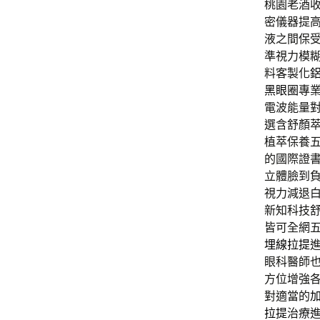
桃園老酒收購
密儀器提
液之間保
準視力模
料客製化
黑眼圈
專
電波能量
選含舒顏
植萃保養
的國際證
立體臉到
視力減退
新知科技
皆可全網
埋線拉提
眼科醫師
方位增強
對適當的
拉提
治療