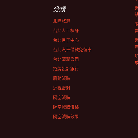
字:
航
分類
北陸旅遊
列
台北人工植牙
台北月子中心
台北汽車借款免留車
台北清潔公司
招牌設計銀行
肌動減脂
近視雷射
隔空減脂
隔空減脂價格
隔空減脂效果