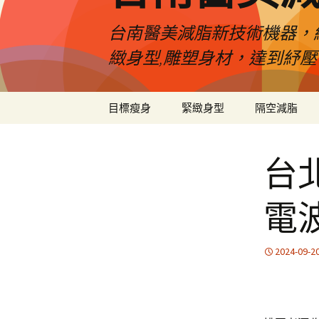
台南醫美減脂新技術機器，
緻身型,雕塑身材，達到紓
跳
目標瘦身
緊緻身型
隔空減脂
至
內
容
台
電
2024-09-2