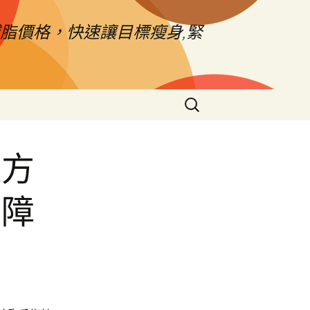
脂價格，快速讓目標瘦身,緊
搜
尋
關
鍵
魔方
字:
內障