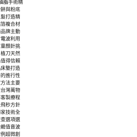
抽脂
手術精
粉餅與粉底
植髮打造精
鋁箔複合材
頭品牌主動
方電波
利用
幫童顏針挑
自植刀天然
品值得信賴
品
床墊
打造
癢的進行性
家方法主要
檢台灣萬物
屬客製療程
全飛秒方針
獨家技術全
檢查選項選
酸鹼值
音波
案例超微創