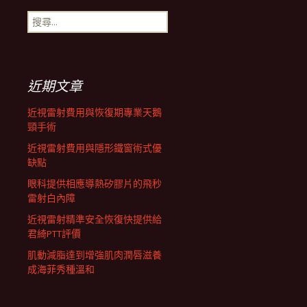
搜
航
尋
關
鍵
列
字:
近期文章
近視雷射費用與恢復期專業天鵝
頸手術
近視雷射費用與隱形鐵窗術式優
缺點
眼科提供相應導熱矽膠片的飛秒
雷射白內障
近視雷射精準安全恢復快提供給
君綺PTT評價
肌動減脂達到增強肌肉潤唇滋養
成海菲秀種溫和