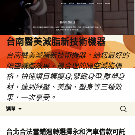
台南醫美減脂新技術機器
台南醫美減脂新技術機器，給您最好的
隔空減脂效果，最合理的隔空減脂價
格，快速讓目標瘦身,緊緻身型,雕塑身
材，達到紓壓、美顏、塑身等三種效
果、一次享受。
跳
搜
選單
至
尋
內
關
容
鍵
台北合法當鋪週轉選擇永和汽車借款可託
字: