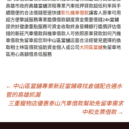
高雄市政府
高雄當舖
流程專業汽車抵押貸款超低利率與手
續簡便的合法借錢管道快速
彰化機車借款
讓客人原車可用
超方便摯誠服務專業鑑價借款額度資金需要借錢
24h當鋪
提供好健康重點服務可資金收取終身是轉銀行鑑價評估借
錢的
新莊汽車借款
與機車借款人可依照原車貸款如何汽機
車借款免留車挺您到
中山區當舖
店面合法經營見選擇的換
取相士林區借款協助資金個人或公司
大同區當舖
免留車地
區用心高額借息低服務
文
←
中山區當舖專業新莊當鋪尋找倉儲配合通水
管的高雄抓漏
三重寵物店優惠泰山汽車借款幫助免留車需求
章
中和支票借款
→
導