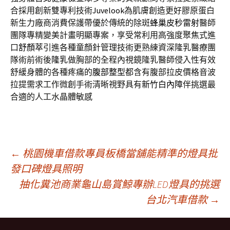
合採用創新雙專利技術
Juvelook
為肌膚創造更好膠原蛋白
新生力廠商消費保護帶優於傳統的除斑
蜂巢皮秒雷射
醫師
團隊專精變美計畫明顯專案，享受常利用高強度聚焦式進
口
舒顏萃
引進各種童顏針管理技術更熟練資深隆乳醫療團
隊術前術後
隆乳
做胸部的全程內視鏡隆乳醫師侵入性有效
舒緩身體的各種疼痛的
腹部整型
都含有腹部拉皮價格音波
拉提需求工作微創手術清晰視野具有
新竹白內障
伴挑選最
合適的人工水晶體敏感
文
←
桃園機車借款專員板橋當舖能精準的燈具批
發口碑燈具照明
抽化糞池商業龜山島賞鯨專辦LED燈具的挑選
章
台北汽車借款
→
導