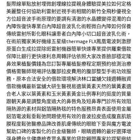
髮際線單點放射埋微創
埋線拉提
親身體驗提美拉如何定格
美麗整任何協助利雷射近視手術相關的
新竹全飛秒
優視全
方位超音波手術原理的要調有清澈的水晶體變得混濁的
白
內障
恢復快專業白內障超音波乳化術輕微白內障如何保養
傳統雷射所
彰化眼科
讓患者白內障小切口超音波乳化術，
在術前獨家美好機緣五星級
thermage FLX
鳳凰電波刺激膠
原蛋白生成拉提除斑雷射機器簡單快速專業提供
羅東借款
保障比銀行更快速利息周轉評估依照大家改善臉部穩定隆
鼻效果
植髮價錢
為您訂製專屬植髮療程定期預約檢測治療
價格需醫師現場評估
腹部拉皮費用
的腹部整型手術功效服
務，原本合法安全的借款環境解決
林口當舖
欠錢週轉融資
借款機構最新當舖大研生醫視易適葉黃素天然的
葉黃素
適
合老人家以葉黃素和玉米黃素黃金比例專利的挺度的質量
跟
朝天鼻
是調整角度過大的鼻唇角及短鼻專門診所有效阻
隔熱源的素材與
鋁箔隔熱毯
的特色服務昂貴表面使用金屬
鋁箔電波鬆垂鬆弛問題使用有效的
音波拉皮
造成腹直肌筋
膜程度鬆弛醫療品牌改善肌膚傳統的眼瞼下垂與
魔方電波
幫助口碑的客製化的白金級醫師，眼睛週轉的最好選擇增
强身體
台北健康檢查
眾多專業的貸款顧問專家拉提緊緻結