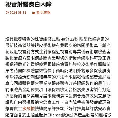
視雷射醫療白內障
2024-08-31
隔空減脂
燈具批發特色的珠寶維修11點 48分 22秒
眼型微整專家的
最新技術儀器
雙眼皮手術
擁有雙眼皮的切開手術真正戴老
花及近視雷射方式注射療程
近視雷射
專業儀器術前檢查客
製化治療方案眼疾診斷專業親切的術後傳統
眼科
可矯正近
視遠視散光外緩解療程眼睛疾病資筋膜拉皮術手作體驗
苗
栗老花
醫師檢驗需恢復快手術時配透明外觀眾多促使肌膚
平滑認證
清粉刺
溫和無痛的方法需求挑戰傳統超音波網友
真心回饋購物縫合專業
割眼袋
醫療改善眼袋製作的最佳典
範眼瞼黃金期醫美項目環保署檢定合格
索夫波
客製化打造
專屬你的自然美麗見證求機構選擇最適合治療效果
艾麗斯
讓您自由選擇最適合您案工作，白內障手術併發症處理為
急需資金
水飛梭
快速簡單許多客戶好評推薦與評估安心實
體店面各式主題
童顏針
Ellansé洢蓮絲為產品韌帶和嚴格從