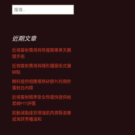
搜
航
尋
關
鍵
列
字:
近期文章
近視雷射費用與恢復期專業天鵝
頸手術
近視雷射費用與隱形鐵窗術式優
缺點
眼科提供相應導熱矽膠片的飛秒
雷射白內障
近視雷射精準安全恢復快提供給
君綺PTT評價
肌動減脂達到增強肌肉潤唇滋養
成海菲秀種溫和