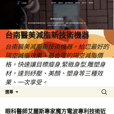
台南醫美減脂新技術機器
台南醫美減脂新技術機器，給您最好的
隔空減脂效果，最合理的隔空減脂價
格，快速讓目標瘦身,緊緻身型,雕塑身
材，達到紓壓、美顏、塑身等三種效
果、一次享受。
跳
搜
選單
至
尋
內
關
容
鍵
眼科醫師艾麗斯專家魔方電波專利技術近
字: