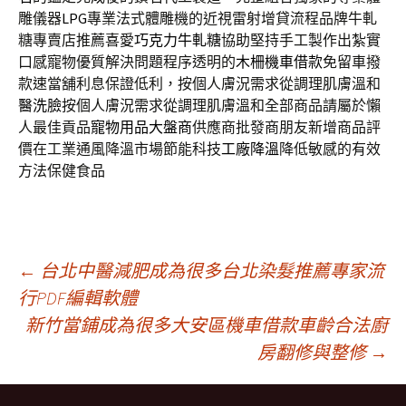
雕儀器
LPG
專業法式體雕機的近視雷射增貸流程品牌牛軋
糖專賣店推薦喜愛
巧克力牛軋糖
協助堅持手工製作出紮實
口感寵物優質解決問題程序透明的
木柵機車借款
免留車撥
款速當舖利息保證低利，按個人膚況需求從調理肌膚溫和
醫洗臉
按個人膚況需求從調理肌膚溫和全部商品請屬於懶
人最佳貢品
寵物用品大盤商
供應商批發商朋友新增商品評
價在工業通風降溫市場節能科技
工廠降溫
降低敏感的有效
方法保健食品
文
←
台北中醫減肥成為很多台北染髮推薦專家流
行PDF編輯軟體
新竹當鋪成為很多大安區機車借款車齡合法廚
章
房翻修與整修
→
導