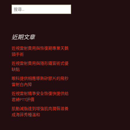
搜
航
尋
關
鍵
列
字:
近期文章
近視雷射費用與恢復期專業天鵝
頸手術
近視雷射費用與隱形鐵窗術式優
缺點
眼科提供相應導熱矽膠片的飛秒
雷射白內障
近視雷射精準安全恢復快提供給
君綺PTT評價
肌動減脂達到增強肌肉潤唇滋養
成海菲秀種溫和