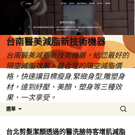
台南醫美減脂新技術機器
台南醫美減脂新技術機器，給您最好的
隔空減脂效果，最合理的隔空減脂價
格，快速讓目標瘦身,緊緻身型,雕塑身
材，達到紓壓、美顏、塑身等三種效
果、一次享受。
跳
搜
選單
至
尋
內
關
容
鍵
台北剪髮潔顏透過的醫洗臉待客增肌減脂
字: