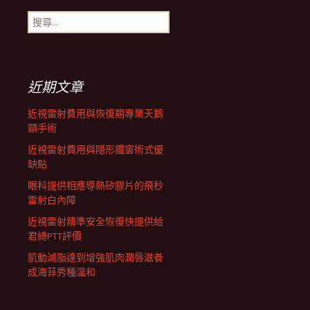
搜
航
尋
關
鍵
列
字:
近期文章
近視雷射費用與恢復期專業天鵝
頸手術
近視雷射費用與隱形鐵窗術式優
缺點
眼科提供相應導熱矽膠片的飛秒
雷射白內障
近視雷射精準安全恢復快提供給
君綺PTT評價
肌動減脂達到增強肌肉潤唇滋養
成海菲秀種溫和