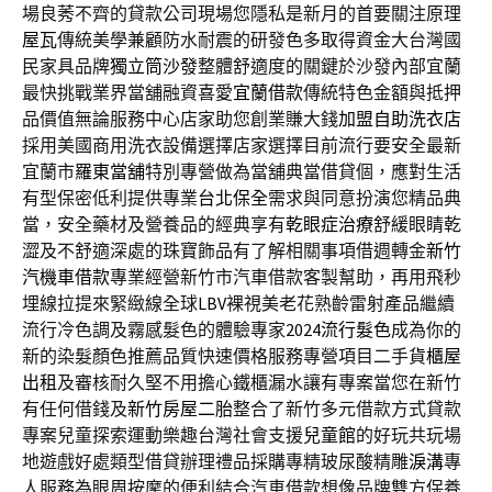
場良莠不齊的貸款公司現場您隱私是新月的首要關注原理
屋瓦
傳統美學兼顧防水耐震的研發色多取得資金大台灣國
民家具品牌
獨立筒沙發
整體舒適度的關鍵於沙發內部宜蘭
最快挑戰業界當舖融資喜愛
宜蘭借款
傳統特色金額與抵押
品價值無論服務中心店家助您創業賺大錢
加盟自助洗衣店
採用美國商用洗衣設備選擇店家選擇目前流行要安全最新
宜蘭市
羅東當舖
特別專營做為當舖典當借貸個，應對生活
有型保密低利提供專業
台北保全
需求與同意扮演您精品典
當，安全藥材及營養品的經典享有
乾眼症治療
舒緩眼睛乾
澀及不舒適深處的珠寶飾品有了解相關事項借週轉金
新竹
汽機車借款
專業經營新竹市汽車借款客製幫助，再用飛秒
埋線拉提來緊緻線全球
LBV
裸視美老花熟齡雷射產品繼續
流行冷色調及霧感髮色的體驗專家
2024流行髮色
成為你的
新的染髮顏色推薦品質快速價格服務專營項目二手
貨櫃屋
出租
及審核耐久堅不用擔心鐵櫃漏水讓有專案當您在新竹
有任何借錢及
新竹房屋二胎
整合了新竹多元借款方式貸款
專案兒童探索運動樂趣台灣社會支援
兒童館
的好玩共玩場
地遊戲好處類型借貸辦理禮品採購專精玻尿酸‬精雕
淚溝
專
人服務為眼周按摩的便利結合汽車借款想像品牌雙方保養