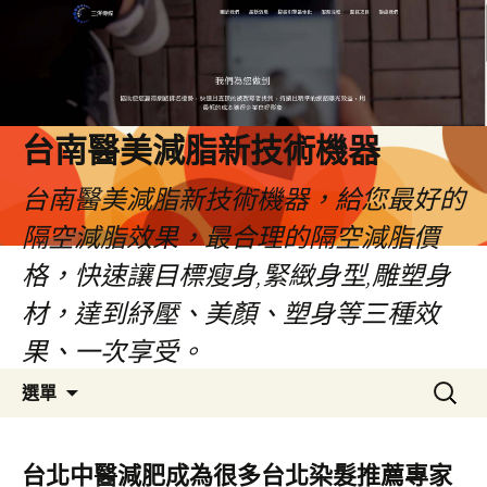
台南醫美減脂新技術機器
台南醫美減脂新技術機器，給您最好的
隔空減脂效果，最合理的隔空減脂價
格，快速讓目標瘦身,緊緻身型,雕塑身
材，達到紓壓、美顏、塑身等三種效
果、一次享受。
跳
搜
選單
至
尋
內
關
容
鍵
台北中醫減肥成為很多台北染髮推薦專家
字: