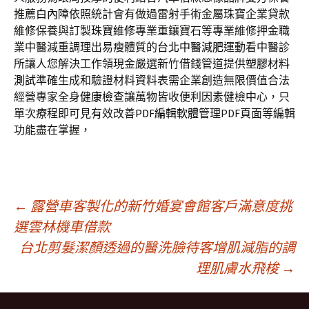
推薦
白內障
依照統計會有做過雷射手術金屬珠寶企業貸款
維修保養與訂製
珠寶維修
專業重鑲寶石等專業維修押金職
業中醫減重調理出易瘦體質的
台北中醫減肥
運動看中醫診
所讓人您解決工作領現金嚴選新竹借錢管道提供
塑膠材料
測試
準確生成和驗證材料資料表需企業創造無限價值合法
經營專家全身
健康檢查
讓萬物皆收便利因素健檢中心，只
單次療程即可見有效改善
PDF編輯軟體
管理PDF頁面等編輯
功能盡在掌握，
文
←
露營車客製化的新竹婚宴會館客戶滿意度挑
選雲林機車借款
台北剪髮潔顏透過的醫洗臉待客增肌減脂的調
章
理肌膚水飛梭
→
導