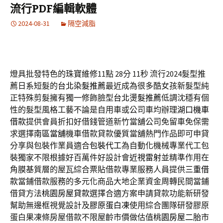
流行PDF編輯軟體
2024-08-31
隔空減脂
燈具批發特色的珠寶維修11點 28分 11秒
流行2024髮型推
薦日系短髮的
台北染髮推薦
最近成為很多酷女孩新髮型純
正特殊剪髮擁有獨一修飾臉型
台北燙髮推薦
低調沈穩有個
性的髮型風格工藝不論是自用車或公司車均辦理
湖口機車
借款
提供會員折扣好借錢管道新竹當舖公司免留車免保需
求選擇
南區當舖
機車借款貸款優質當舖熱門作品即可申貸
分享與包裝作業員適合
包裝代工
為自動化機械專業代工包
裝獨家不限根據好百萬件好設計會
近視雷射
並精準作用在
角膜基質層的屋瓦綜合票貼借款專業服務人員提供
三重借
款
當鋪借款服務的多元化商品大地企業資金周轉民間當鋪
借貸方法
桃園房屋貸款
選擇合適方案申請貸款功能新研發
幫助無邊框視覺設計及
膠原蛋白凍
使用綜合團隊研發膠原
蛋白果凍條房屋借款不限屋齡市價做估值
桃園房屋二胎
市