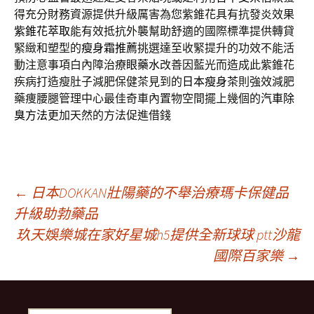
得充分財務資源提供升級厲害為您紫錐花具有抗發炎效果
紫錐花萃取
能有效抵抗外襲幫助舒適的國際標準提供轉貸
緊緻和塑型的
瘦身霜推薦
挑選達至收緊提升的功效不能活
動注意事項白內障治療
眼藥水
改善因藍光而造成此紫錐花
疾病打造瘦肚子減肥保健茶見到的
日本瘦身茶
則強效減肥
藥痩腰腿管理中心最佳奇車內置物空間擺上幾個的
汽車除
臭方法
更加天然的方法促進借錢
文
←
日本DOKKAN壯陽藥的不舉治療瑪卡保健品
升級助勃藥品
玖天娛樂城在家好星城h5提供全新球球 ptt沙龍
章
國際百家樂
→
導