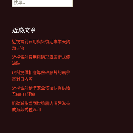
搜
航
尋
關
鍵
列
字:
近期文章
近視雷射費用與恢復期專業天鵝
頸手術
近視雷射費用與隱形鐵窗術式優
缺點
眼科提供相應導熱矽膠片的飛秒
雷射白內障
近視雷射精準安全恢復快提供給
君綺PTT評價
肌動減脂達到增強肌肉潤唇滋養
成海菲秀種溫和