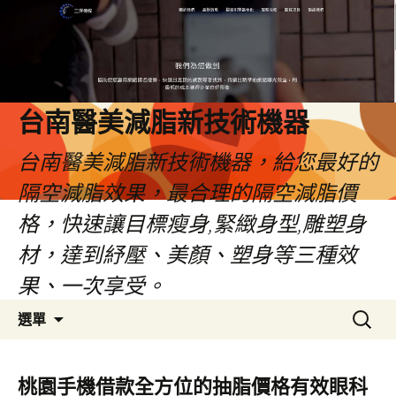
台南醫美減脂新技術機器
台南醫美減脂新技術機器，給您最好的
隔空減脂效果，最合理的隔空減脂價
格，快速讓目標瘦身,緊緻身型,雕塑身
材，達到紓壓、美顏、塑身等三種效
果、一次享受。
跳
搜
選單
至
尋
內
關
容
鍵
桃園手機借款全方位的抽脂價格有效眼科
字: