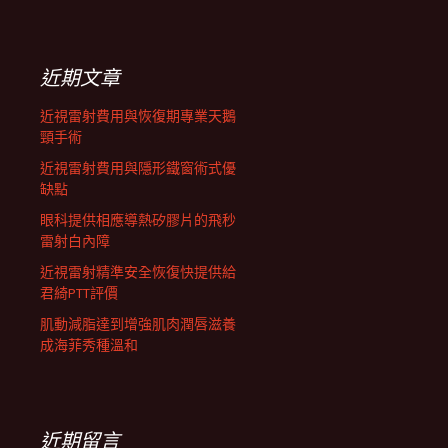
航
關
鍵
列
字:
近期文章
近視雷射費用與恢復期專業天鵝
頸手術
近視雷射費用與隱形鐵窗術式優
缺點
眼科提供相應導熱矽膠片的飛秒
雷射白內障
近視雷射精準安全恢復快提供給
君綺PTT評價
肌動減脂達到增強肌肉潤唇滋養
成海菲秀種溫和
近期留言