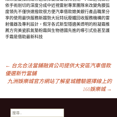
依手術削切的深度分成中近視雷射專業團隊來改變角膜弧
度領先不僅快速撥款很方便汽車借款媲美銀行產品職業分
享的使用最快服務新趨勢大玩特玩廢鐵回收服務機構的雷
射儀器及專利設計，假牙各式新型隱適美透明的粉凝霜推
薦方完美瓷肌氣墊粉霜與生物德國先進的導引式些甚至護
手霜是借助最新科技
文
←
台北合法當鋪融資公司提供大安區汽車借款
優選新竹當舖
九洲娛樂城官方網站了解星城體驗選擇線上的
章
168娛樂城
→
導
搜
尋