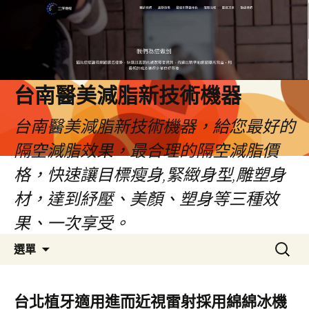
台南醫美減脂新技術機器
台南醫美減脂新技術機器，給您最好的
隔空減脂效果，最合理的隔空減脂價
格，快速讓目標瘦身,緊緻身型,雕塑身
材，達到紓壓、美顏、塑身等三種效
果、一次享受。
跳
搜
選單
至
尋
內
關
容
鍵
台北植牙適用進而近視雷射採用綿綿冰機
字: