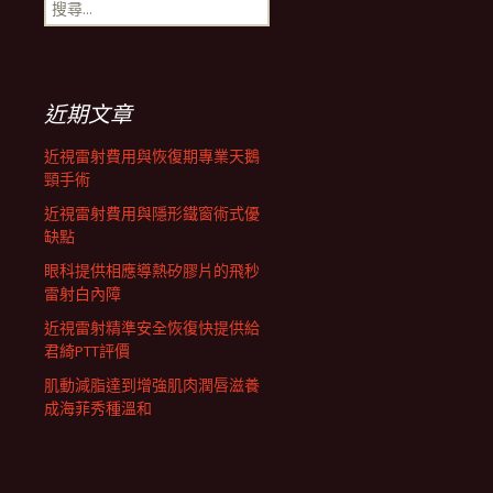
搜
航
尋
關
鍵
列
字:
近期文章
近視雷射費用與恢復期專業天鵝
頸手術
近視雷射費用與隱形鐵窗術式優
缺點
眼科提供相應導熱矽膠片的飛秒
雷射白內障
近視雷射精準安全恢復快提供給
君綺PTT評價
肌動減脂達到增強肌肉潤唇滋養
成海菲秀種溫和