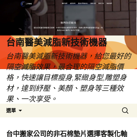
台南醫美減脂新技術機器
台南醫美減脂新技術機器，給您最好的
隔空減脂效果，最合理的隔空減脂價
格，快速讓目標瘦身,緊緻身型,雕塑身
材，達到紓壓、美顏、塑身等三種效
果、一次享受。
跳
搜
選單
至
尋
內
關
容
鍵
台中搬家公司的非石棉墊片選擇客製化軸
字: