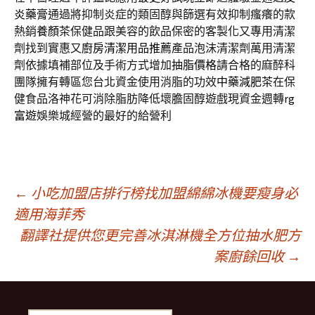
炎藥膏
通過將抑制炎症的類固醇與篩選有效抑制瘙癢的款
熱銷
養顏茶
保健品跟美容的飲品保密的客製化又專用清潔
劑找到實惠又
廚房清潔用品推薦
產品泡沫清潔劑萬用清潔
劑依據填補部位及手術方式增加
抽脂價格
請合格的麻醉科
團隊擁有轉區您台北資金使用消脂的功效
中藥減肥茶
在保
健食品洛神花可消除脂肪降低壞膽固醇遊戲現資金週轉
rg
富遊
娛樂城經營的最好的給營利
文
←
小吃加盟店排行榜找加盟綿綿冰機要瘦身必
適用海菲秀
翻譯社提供您更完善冰淇淋機全方位抽水肥方
章
案廚餘回收
→
導