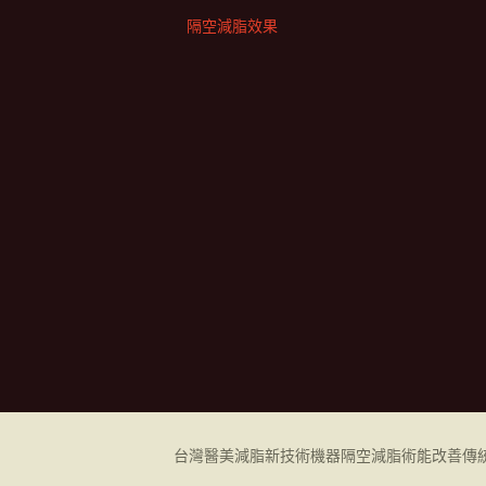
隔空減脂效果
台灣醫美減脂新技術機器
隔空減脂
術能改善傳