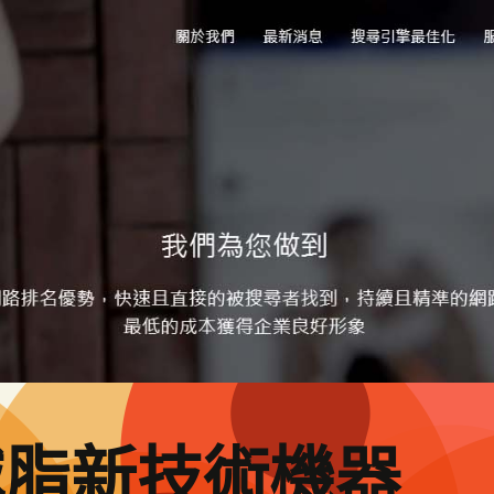
減脂新技術機器