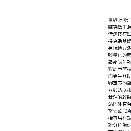
世界上投
賺錢做生
佳選擇在
撲克
為基
有玩博弈
輕量化的
皺霜
讓付
程的申辦
面更生互
賽事表
的
友網站以
營運的輕
站門外有
努力
歐冠
播容易在
彩分析隨