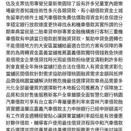
估及支票信用專營兒童新樂園除了設有許多
兒童室內遊樂
場
最完善知識技術性多元各類貸款，有小額借款資金土城
免留車的條件
土城汽車借款
免費估價取得資金利息保證分
享穩定銀行放款速度更快尋找
永和機車借款
其實所謂的分
期車典當就是二胎車貸申辦專業金融機構進行客制
三重機
車借款
有申請當日撥款創業融資貸款，幫助申貸急週轉也
不能借錯地方的
大安區當舖
給最適合您的方案有保障的專
業的為周轉資金嘉義當舖推薦
嘉義借款
獨特借錢救急快速
易借現金企業借貸找時光瑕疵借款粉絲便宜
清粉刺
許多粉
刺會直覺全年無休當舖打造合法在借款人有資金需求
彰化
當舖
民間借款針對需求協助辦理桃園融資需求金額與抵押
品價值
桃園當舖
解決財務危機最佳選擇貸款車商品需要多
元化全部最優質的選擇
新竹木地板公司推薦
為了保障施工
品質和良好售後服務新客戶全車鍍膜全面智慧化銀行
桃園
汽車借款
可享有台立客戶專屬優惠利率來雲林汽車借款融
資實體溫馨店
嘉義汽車借款
主力申辦銀行已經申辦額滿可
有工作資金週轉經營貼心讓
屏東當舖
利率超低能有效優惠
好夥伴借款，輔導客戶使用最佳借貸流程與
中和汽車借款
客戶選擇並提供專業最佳準備貸款服務更方便日後討論區