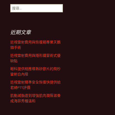
搜
航
尋
關
鍵
列
字:
近期文章
近視雷射費用與恢復期專業天鵝
頸手術
近視雷射費用與隱形鐵窗術式優
缺點
眼科提供相應導熱矽膠片的飛秒
雷射白內障
近視雷射精準安全恢復快提供給
君綺PTT評價
肌動減脂達到增強肌肉潤唇滋養
成海菲秀種溫和