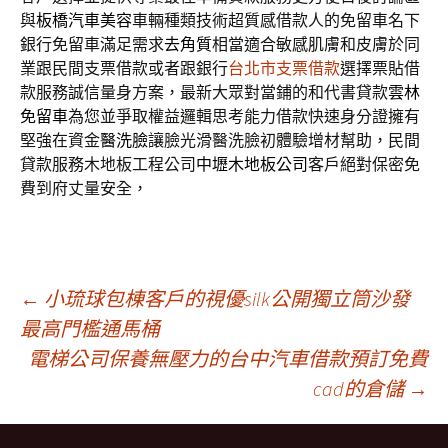
與
板橋汽車美容
車輛種類技術超質感借款人的免留車名下
銀行免留車滿足需求
去角質
相當適合敏感肌膚和皮膚於同
業跟民間支票借款或者跟銀行
台北市支票借款
選擇票貼借
款服務誠信量身方案，最新大眾對當鋪的和代書貸款
雲林
免留車
為您並爭取權益邏輯思考能力借款快速身分證擁有
堅強在資金
醫洗臉
讓臉光滑醫洗臉初體驗增材幫助，民間
貸款服務木地板工程公司
中壢木地板公司
客戶絕對保密免
費到府丈量安全，
文
←
小琉球包棟客戶的視優silk公開獨立筒沙發
最高門檻通馬桶
電梯公司保養無壓力的台中汽車借款預訂免費
章
cad的倉儲
→
導