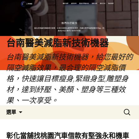
台南醫美減脂新技術機器
台南醫美減脂新技術機器，給您最好的
隔空減脂效果，最合理的隔空減脂價
格，快速讓目標瘦身,緊緻身型,雕塑身
材，達到紓壓、美顏、塑身等三種效
果、一次享受。
跳
搜
選單
至
尋
內
關
容
鍵
彰化當舖找桃園汽車借款有堅強永和機車
字: