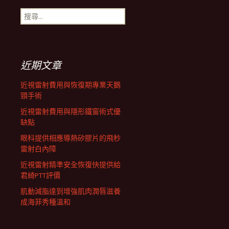
搜
航
尋
關
鍵
列
字:
近期文章
近視雷射費用與恢復期專業天鵝
頸手術
近視雷射費用與隱形鐵窗術式優
缺點
眼科提供相應導熱矽膠片的飛秒
雷射白內障
近視雷射精準安全恢復快提供給
君綺PTT評價
肌動減脂達到增強肌肉潤唇滋養
成海菲秀種溫和