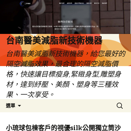
台南醫美減脂新技術機器
台南醫美減脂新技術機器，給您最好的
隔空減脂效果，最合理的隔空減脂價
格，快速讓目標瘦身,緊緻身型,雕塑身
材，達到紓壓、美顏、塑身等三種效
果、一次享受。
跳
搜
選單
至
尋
內
關
容
鍵
小琉球包棟客戶的視優silk公開獨立筒沙
字: