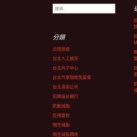
搜
導
尋
關
鍵
航
字:
分類
列
北陸旅遊
台北人工植牙
台北月子中心
台北汽車借款免留車
台北清潔公司
招牌設計銀行
肌動減脂
近視雷射
隔空減脂
隔空減脂價格