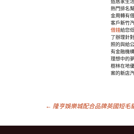
造居家生
熱門排名
金周轉有
客戶
新竹
借錢
給您
了辦理針
照的與給
有金融機
理想中的
樹林在地
案的
新店
文
←
隆亨娛樂城配合品牌英國短毛
章