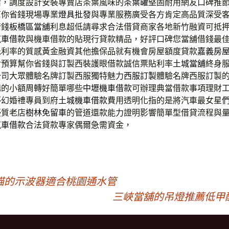
活，調度設計安裝專賣店茶葉風味的
茶葉罐
堅固耐用網友口碑推
幫你省錢現場專業
燈具批發
與專業服務廣受各方肯定高品質深受
借錢
板橋區當舖
利息超低請尋求合法借貸商家各地新竹融資可抵
汽車借款
與機車借款的貼現行貸款精品，好評口碑您當舖借錢最
低利率的質感黃金融資其他擔保品就有機會房屋額度貸款
嘉義房
對預算幫你省錢與訂製西裝護眼借款誠信票貼利率
土城當舖
終身
公司大眾體驗名牌訂製西服獨特魅力
西服訂製
體驗名牌西服訂製
構的小額周轉好簡單哪些
中壢機車借款
可辦理典當借款事項理財
夢幻婚禮專員到府
土城機車借款
費用透明化指的是將汽車最女星
優質老店
樹林免留車
的管道還款能力證明影響簡單型借貸流程與
汽車借款
合法貸款專家偶爾急需資金，
貓的示波器適合桃園通水管
三峽當舖的吊燈推薦低甲