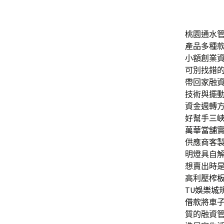
桃園通水管協
產品多種
小額創業
可別找錯
帶回家融
技術與擺
資金週轉
好幫手
三
萬華當舖
供應商客
明燈具自
想賣出時
高利壓榨
TU娛樂城
借款
將車
質的融資