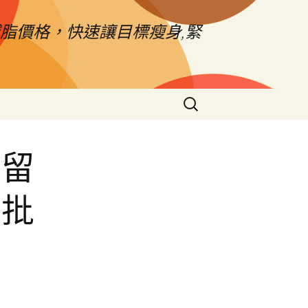
脂價格，快速讓目標瘦身,緊
搜
尋
關
鍵
免留
字:
飾批