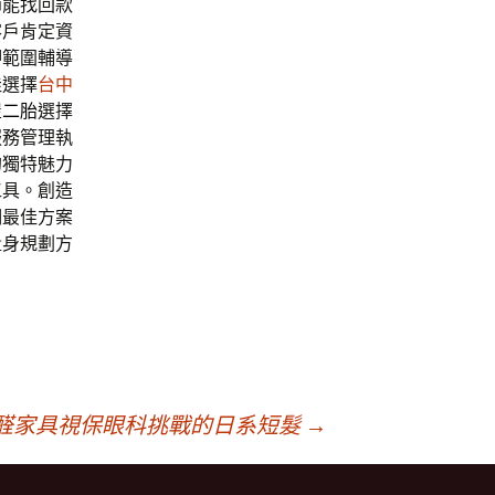
節能找回款
客戶肯定資
押範圍輔導
佳選擇
台中
屋二胎
選擇
服務管理執
的獨特魅力
工具。創造
們最佳方案
量身規劃方
醛家具視保眼科挑戰的日系短髮
→