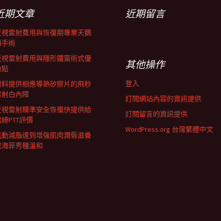
近期文章
近期留言
近視雷射費用與恢復期專業天鵝
頸手術
近視雷射費用與隱形鐵窗術式優
其他操作
缺點
登入
眼科提供相應導熱矽膠片的飛秒
雷射白內障
訂閱網站內容的資訊提供
近視雷射精準安全恢復快提供給
訂閱留言的資訊提供
君綺PTT評價
WordPress.org 台灣繁體中文
肌動減脂達到增強肌肉潤唇滋養
成海菲秀種溫和