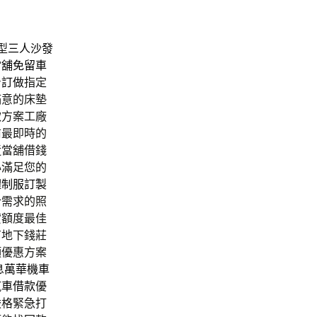
型
三人沙發
當舖免留車
身訂做
指定
滿意的床墊
款方案工廠
前最即時的
近當舖借錢
心滿足您的
體制服訂製
合需求的照
貸額度最佳
有地下錢莊
項優惠方案
息
萬華機車
汽車借款
優
嚴格緊急打