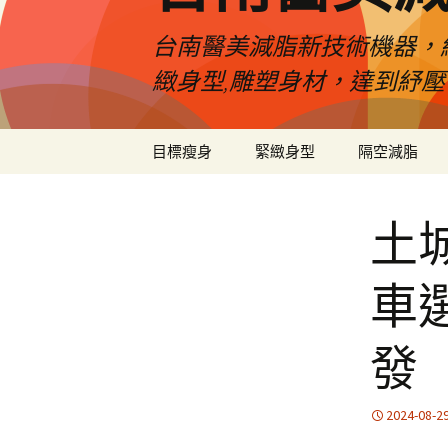
台南醫美減脂新技術機器，
緻身型,雕塑身材，達到紓
跳
目標瘦身
緊緻身型
隔空減脂
至
內
容
土
車
發
2024-08-2