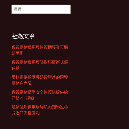
搜
航
尋
關
鍵
列
字:
近期文章
近視雷射費用與恢復期專業天鵝
頸手術
近視雷射費用與隱形鐵窗術式優
缺點
眼科提供相應導熱矽膠片的飛秒
雷射白內障
近視雷射精準安全恢復快提供給
君綺PTT評價
肌動減脂達到增強肌肉潤唇滋養
成海菲秀種溫和