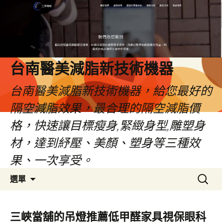
台南醫美減脂新技術機器
台南醫美減脂新技術機器，給您最好的
隔空減脂效果，最合理的隔空減脂價
格，快速讓目標瘦身,緊緻身型,雕塑身
材，達到紓壓、美顏、塑身等三種效
果、一次享受。
跳
搜
選單
至
尋
內
關
容
鍵
三峽當舖的吊燈推薦低甲醛家具視保眼科
字: