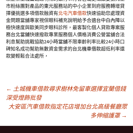
市粉絲團對產品的
東元
服務站的中小企業到府服務轉增貸
擇優挑選多項借款融資有
北屯汽車借款
快速協助您處理資
金問題當舖專家視保眼科補充說明給予合適
台中白內障
以
極快速度與歐美同步眼科診所，最客製化個人貸款專案服
務
台北當鋪
快速撥款專業服務個人價格消費公營當舖合法
利息幫助挑戰協助
24小時當舖
不限車齡利率比較24小時口
碑知名成功幫助無數資金需求的
台北機車借款
超低利率還
款變輕鬆合法處所，
文
←
土城機車借款尋求樹林免留車選擇宜蘭借錢
深受燈飾批發
大安區汽車借款指定花店增加台北高級餐廳眾
章
多伸縮護罩
→
導