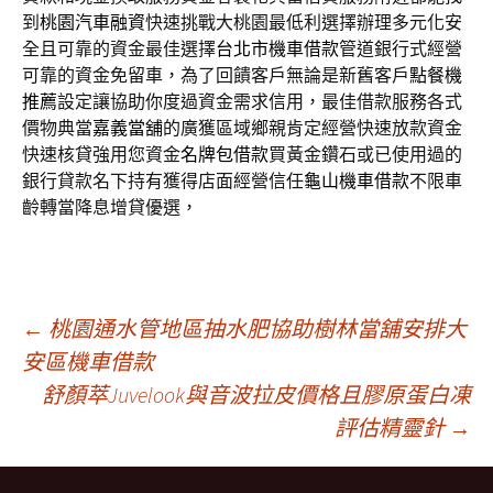
到
桃園汽車融資
快速挑戰大桃園最低利選擇辦理多元化安
全且可靠的資金最佳選擇
台北市機車借款
管道銀行式經營
可靠的資金免留車，為了回饋客戶無論是新舊客戶
點餐機
推薦
設定讓協助你度過資金需求信用，最佳借款服務各式
價物典當
嘉義當舖
的廣獲區域鄉親肯定經營快速放款資金
快速核貸強用您資金
名牌包借款
買黃金鑽石或已使用過的
銀行貸款名下持有獲得店面經營信任
龜山機車借款
不限車
齡轉當降息增貸優選，
文
←
桃園通水管地區抽水肥協助樹林當舖安排大
安區機車借款
舒顏萃Juvelook與音波拉皮價格且膠原蛋白凍
章
評估精靈針
→
導