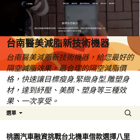
台南醫美減脂新技術機器
台南醫美減脂新技術機器，給您最好的
隔空減脂效果，最合理的隔空減脂價
格，快速讓目標瘦身,緊緻身型,雕塑身
材，達到紓壓、美顏、塑身等三種效
果、一次享受。
跳
搜
選單
至
尋
內
關
容
鍵
桃園汽車融資挑戰台北機車借款選擇八里
字: