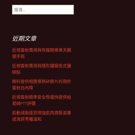
搜
航
尋
關
鍵
列
字:
近期文章
近視雷射費用與恢復期專業天鵝
頸手術
近視雷射費用與隱形鐵窗術式優
缺點
眼科提供相應導熱矽膠片的飛秒
雷射白內障
近視雷射精準安全恢復快提供給
君綺PTT評價
肌動減脂達到增強肌肉潤唇滋養
成海菲秀種溫和