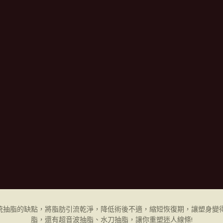
統抽脂的缺點，將脂肪引流乾淨，降低術後不適，縮短恢復期，讓塑身變得
脂，還有超音波抽脂、水刀抽脂，讓你重塑迷人線條!