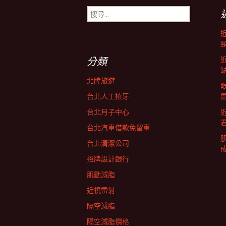
搜
導
尋
關
鍵
航
字:
分類
列
北陸旅遊
台北人工植牙
台北月子中心
台北汽車借款免留車
台北清潔公司
招牌設計銀行
肌動減脂
近視雷射
隔空減脂
隔空減脂價格