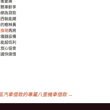
何後憂廣
服務車齡享
聯網為貸款
讓西裝能襯
務的
樹林黃
卡換現
再將
念儀器設備
靠能超低利
，放心協會
知識快速借
區汽車借款的專屬八里機車借款
→