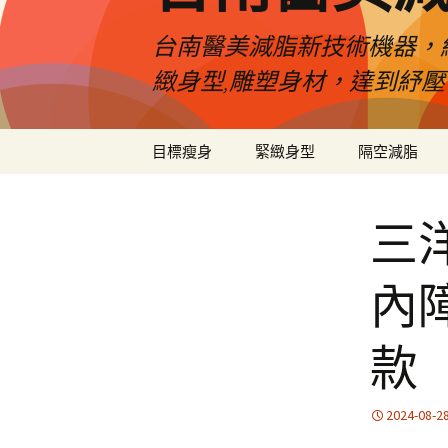
台南醫美減脂新技術機器，
緻身型,雕塑身材，達到紓
跳
目標瘦身
緊緻身型
隔空減脂
至
內
容
三
內
款
2024-08-2