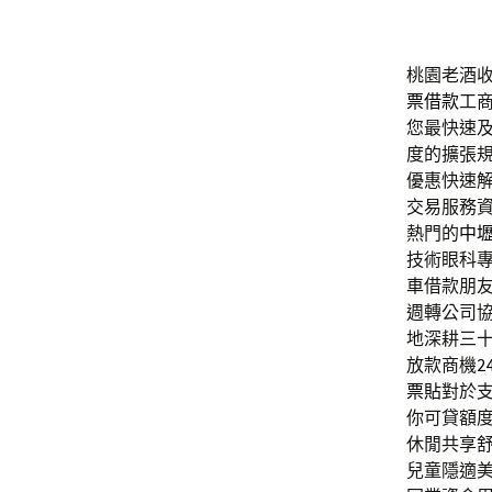
桃園老酒收購
票借款
工
您最快速
度的擴張
優惠快速
交易服務
熱門的
中
技術眼科
車借款朋
週轉公司
地深耕三
放款商機
2
票貼
對於
你可貸額
休閒共享
兒童隱適