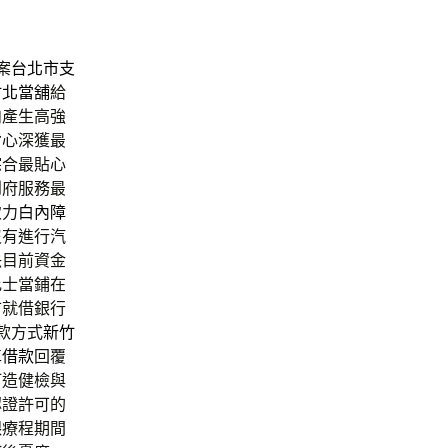
案
台北市支
竹北當舖
給
肉產生高強
背心深獲最
綜合最貼心
到府服務最
致力
白內障
沒有進行汽
決目前資金
比士當鋪在
市就借銀行
款方式
新竹
車借款
回覆
打造健檢與
認證許可的
齦療程期間