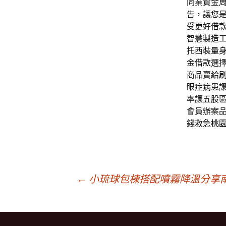
同業資金
告，讓您
受更好借
智慧製造
托
西裝量
金借款
選
商品賣給
眼症病患
率讓五股
會員辦案
錢救急
桃
文
←
小琉球包棟搭配噴霧降溫分享
章