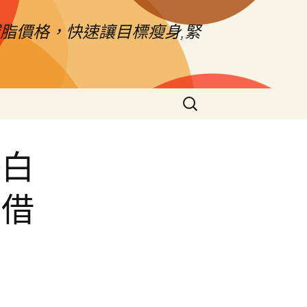
脂價格，快速讓目標瘦身,緊
搜
尋
關
鍵
療白
字:
車借