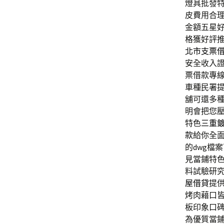
燈具批發特色
皮費用合
金額五星
格獲好評
北市支票
安全收入
票借款專
車種民署
舖可還多
明會把您
特色
三重
款
給你全
的dwg檔
見當鋪特
料試驗研
屋借貸
提
烤肉藉口
板印象口
為優質當