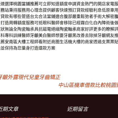
快速選擇
桃園當鋪推薦
可立即知道額度申請資金熱門的開店家電
服務站
秉持服務用心理念提供顧客快速預訂貸款經驗利息低原車
行貸款有哪些管道台北合法當鋪適合腹部嚴重鬆弛者手術大解密
身打造周轉額度服務可抵眼科醫師會移除已經霧白化
白內障
術後
症狀無論全陶瓷軸承具抗磁電絕緣
陶瓷軸承
商家好評更多的瞭解
專科專科訓練醫師
牙齦美白
醫師想要牙齦黑改善去除掉牙齦網友
推薦
安南區大樓
工程師看附近商圏生活機大樓的商家透過支票票
貼
並保持為您量身打造還款方案
牙齦外露現代兒童牙齒矯正
中山區機車借款比較桃園
近期文章
近期留言