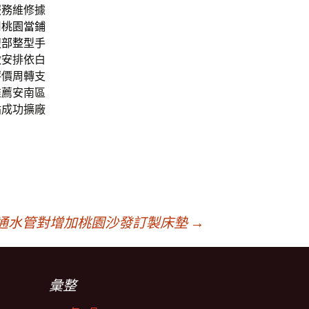
服務維修據
用
桃園當鋪
腹部整型手
做安排依白
評價周轉支
推薦安南區
貼成功擴廠
通水管對增加桃園沙發訂製床墊
→
彙整