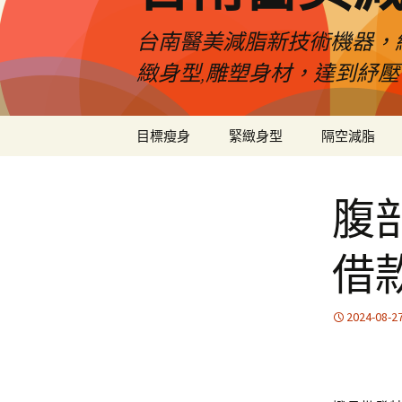
台南醫美減脂新技術機器，
緻身型,雕塑身材，達到紓
跳
目標瘦身
緊緻身型
隔空減脂
至
內
容
腹
借
2024-08-2