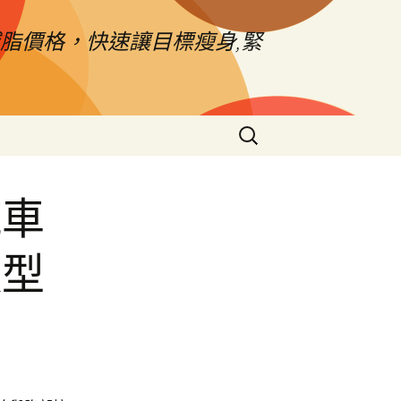
脂價格，快速讓目標瘦身,緊
搜
尋
關
鍵
汽車
字:
頭型