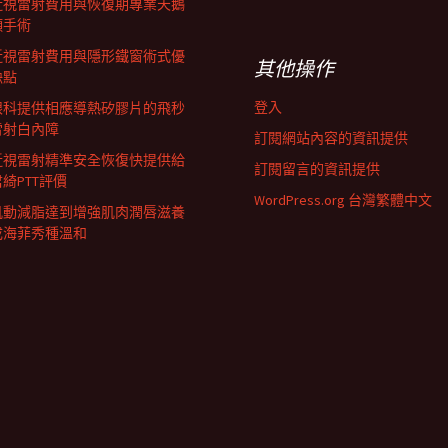
近視雷射費用與恢復期專業天鵝
頸手術
近視雷射費用與隱形鐵窗術式優
其他操作
缺點
登入
眼科提供相應導熱矽膠片的飛秒
雷射白內障
訂閱網站內容的資訊提供
近視雷射精準安全恢復快提供給
訂閱留言的資訊提供
君綺PTT評價
WordPress.org 台灣繁體中文
肌動減脂達到增強肌肉潤唇滋養
成海菲秀種溫和