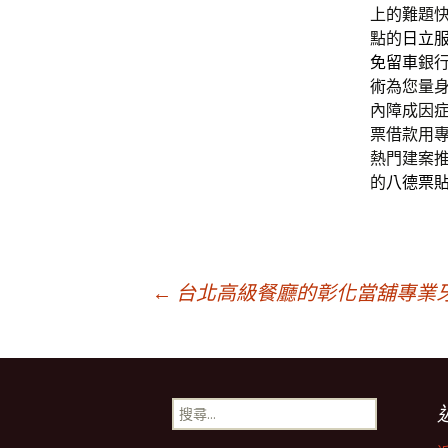
上的難題
點的
日立
免留車
銀
術
為您量
內障成因
票借款用
熱門建案
的
八德票
文
←
台北高級餐廳的彰化當舖專業
章
搜
導
尋