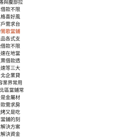
格
與腹部拉
車借款不限
風格喜好風
客戶需求
台
的
鶯歌當鋪
產品各式支
融借款不限
快速在地當
支票借款透
快速等三大
台北企業貸
容業界常用
北區當鋪常
析是金屬材
借款需求
房
燒烤
又是吃
您當鋪的刻
容解決方案
您解決資金