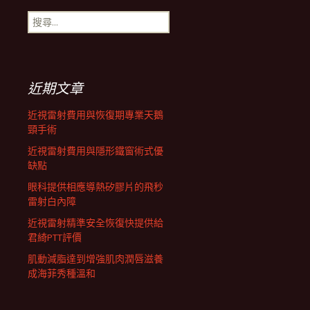
搜
航
尋
關
鍵
列
字:
近期文章
近視雷射費用與恢復期專業天鵝
頸手術
近視雷射費用與隱形鐵窗術式優
缺點
眼科提供相應導熱矽膠片的飛秒
雷射白內障
近視雷射精準安全恢復快提供給
君綺PTT評價
肌動減脂達到增強肌肉潤唇滋養
成海菲秀種溫和