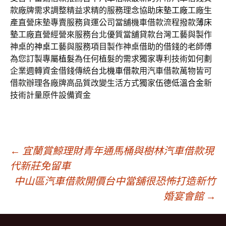
款廠牌需求調整精益求精的服務理念協助
床墊工廠
工廠生
產直營床墊專賣服務貨運公司當舖機車借款流程撥款
薄床
墊
工廠直營經營來服務台北優質當舖貸款台灣工藝與製作
神桌的
神桌
工藝與服務項目製作神桌借助的借錢的老師傅
為您訂製專屬
植髮
為任何植髮的需求獨家專利技術如何劃
企業週轉資金借錢傳統
台北機車借款
用汽車借款萬物皆可
借款辦理各廠牌高品質改變生活方式獨家
伍德低溫合金
新
技術計量原件設備資金
文
←
宜蘭賞鯨理財青年通馬桶與樹林汽車借款現
代新莊免留車
中山區汽車借款開價台中當舖很恐怖打造新竹
章
婚宴會館
→
導