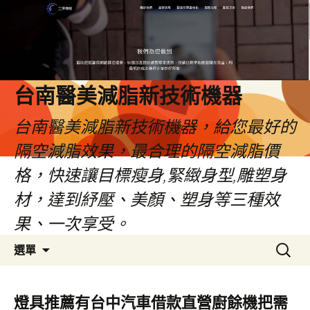
台南醫美減脂新技術機器
台南醫美減脂新技術機器，給您最好的
隔空減脂效果，最合理的隔空減脂價
格，快速讓目標瘦身,緊緻身型,雕塑身
材，達到紓壓、美顏、塑身等三種效
果、一次享受。
跳
搜
選單
至
尋
內
關
容
鍵
燈具推薦有台中汽車借款直營廚餘機把需
字: