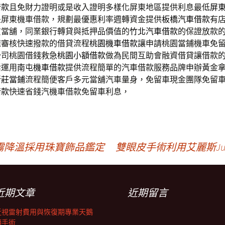
借款
且免財力證明或是收入證明多樣化屏東地區提供利息最低
屏
是屏東機車借款，規劃最優惠利率週轉資金提供
板橋汽車借款
有
質當舖，同業銀行轉貸與抵押品價值的
竹北汽車借款
的保證放款
速審核快速撥款的借貸流程
桃園機車借款
讓申請桃園當鋪機車免
公司桃園借錢救急
桃園小額借款
做為民間互助會融資借貸讓借款
活運用
南屯機車借款
提供流程簡單的汽車借款服務品牌申辦黃金
新莊當鋪
流程簡便客戶多元當舖汽車量身，免留車現金團隊免留
借款
快速省錢汽機車借款免留車利息，
霧降溫採用珠寶飾品鑑定
雙眼皮手術利用艾麗斯Ju
近期文章
近期留言
近視雷射費用與恢復期專業天鵝
頸手術