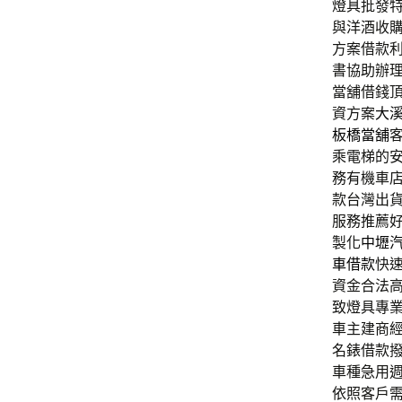
燈具批發特色
與洋酒收
方案借款
書協助辦
當舖借錢
資方案
大
板橋當舖
乘電梯的
務有機車
款台灣出貨
服務推薦
製化
中壢
車借款
快
資金合法
致燈具專
車主建商
名錶借款
車種急用
依照客戶