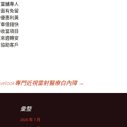
東當舖
專人
店面有免留
的優惠利黃
留車借錢快
的收當項目
拿來週轉安
車協助客戶
velook專門近視雷射醫療白內障
→
彙整
2026 年 7 月