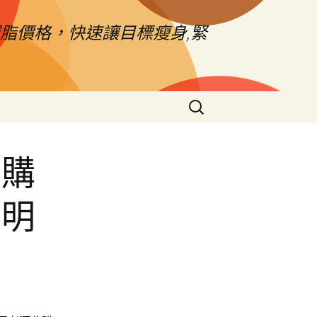
脂價格，快速讓目標瘦身,緊
搜
尋
關
鍵
收購
字:
照明