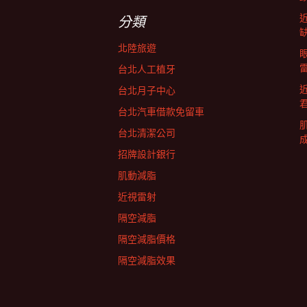
字:
航
分類
北陸旅遊
列
台北人工植牙
台北月子中心
台北汽車借款免留車
台北清潔公司
招牌設計銀行
肌動減脂
近視雷射
隔空減脂
隔空減脂價格
隔空減脂效果