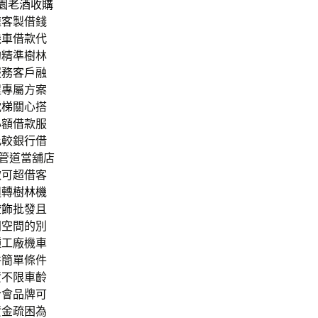
園老酒收購
速客製借錢
機車借款代
的精準樹林
服務客戶融
程專屬方案
電梯
關心搭
小額借款服
比較銀行借
管道當舖店
款可超借客
週轉
樹林機
燈飾批發
且
同空間的別
種工廠機車
件簡單條件
資不限車齡
合會品牌可
資金疏困為