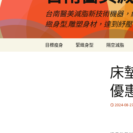
台南醫美減脂新技術機器，
緻身型,雕塑身材，達到紓
跳
目標瘦身
緊緻身型
隔空減脂
至
內
容
床
優
2024-08-2