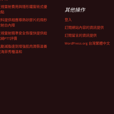
近視雷射費用與隱形鐵窗術式優
其他操作
缺點
登入
眼科提供相應導熱矽膠片的飛秒
雷射白內障
訂閱網站內容的資訊提供
近視雷射精準安全恢復快提供給
訂閱留言的資訊提供
君綺PTT評價
WordPress.org 台灣繁體中文
肌動減脂達到增強肌肉潤唇滋養
成海菲秀種溫和