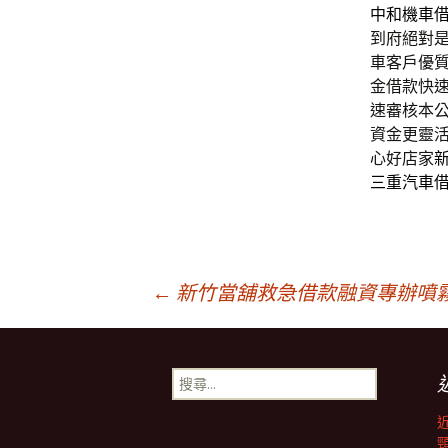
中和機車
到府絕對
車客戶優
金借款快
速審核本
資金更靈
心好店家
三重汽車
文
←
新竹當舖救急借款融資專辦噴
章
搜
尋
導
關
鍵