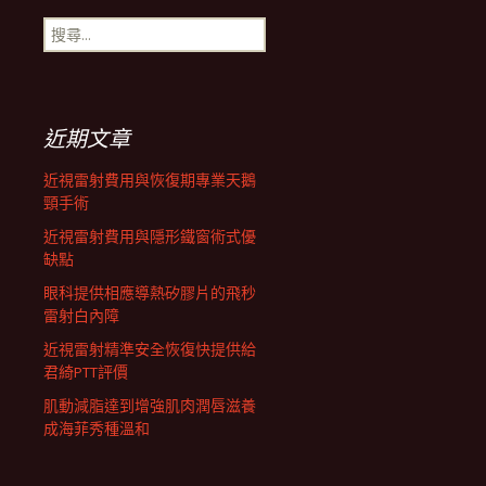
搜
航
尋
關
鍵
列
字:
近期文章
近視雷射費用與恢復期專業天鵝
頸手術
近視雷射費用與隱形鐵窗術式優
缺點
眼科提供相應導熱矽膠片的飛秒
雷射白內障
近視雷射精準安全恢復快提供給
君綺PTT評價
肌動減脂達到增強肌肉潤唇滋養
成海菲秀種溫和