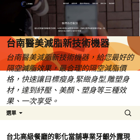
台南醫美減脂新技術機器
台南醫美減脂新技術機器，給您最好的
隔空減脂效果，最合理的隔空減脂價
格，快速讓目標瘦身,緊緻身型,雕塑身
材，達到紓壓、美顏、塑身等三種效
果、一次享受。
跳
搜
選單
至
尋
內
關
容
鍵
台北高級餐廳的彰化當舖專業牙齦外露現
字: