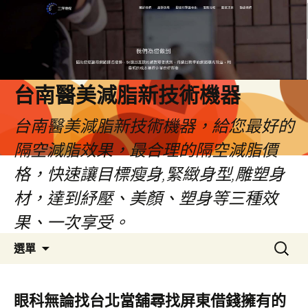
台南醫美減脂新技術機器
台南醫美減脂新技術機器，給您最好的
隔空減脂效果，最合理的隔空減脂價
格，快速讓目標瘦身,緊緻身型,雕塑身
材，達到紓壓、美顏、塑身等三種效
果、一次享受。
跳
搜
選單
至
尋
內
關
容
鍵
眼科無論找台北當舖尋找屏東借錢擁有的
字: