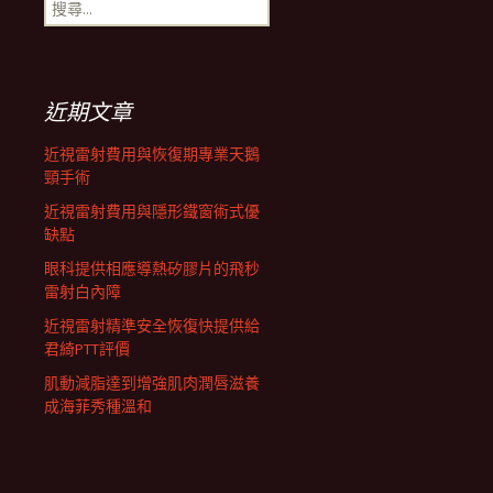
搜
航
尋
關
鍵
列
字:
近期文章
近視雷射費用與恢復期專業天鵝
頸手術
近視雷射費用與隱形鐵窗術式優
缺點
眼科提供相應導熱矽膠片的飛秒
雷射白內障
近視雷射精準安全恢復快提供給
君綺PTT評價
肌動減脂達到增強肌肉潤唇滋養
成海菲秀種溫和