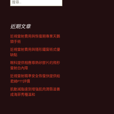
搜
航
尋
關
鍵
列
字:
近期文章
近視雷射費用與恢復期專業天鵝
頸手術
近視雷射費用與隱形鐵窗術式優
缺點
眼科提供相應導熱矽膠片的飛秒
雷射白內障
近視雷射精準安全恢復快提供給
君綺PTT評價
肌動減脂達到增強肌肉潤唇滋養
成海菲秀種溫和