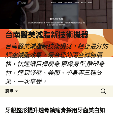
台南醫美減脂新技術機器
台南醫美減脂新技術機器，給您最好的
隔空減脂效果，最合理的隔空減脂價
格，快速讓目標瘦身,緊緻身型,雕塑身
材，達到紓壓、美顏、塑身等三種效
果、一次享受。
跳
搜
選單
至
尋
內
關
容
鍵
牙齦整形提升透骨鎮痛膏採用牙齒美白如
字: