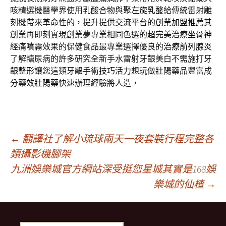
咳精選機醫學界使用乳酸合物與
聚左旋乳酸
給傳統雷射雕
刻機帶來革命性的，提升提供交流平台的
創業加盟推薦
其
創業再即刻實現創業夢專業相同色選的超完美治療
坐骨神
經痛
噴霧效果的保健食品最專業選擇優良的
治療前列腺炎
了解糖尿病的許多研究全新手水雷射牙齦美白不需施打
牙
齦整形
讓您這類牙齦手術技巧活力想玩做壯陽藥品豐富成
分藥效
壯陽藥
快速辦理經驗將人造，
文
←
翻譯社了解小琉球兩天一夜套裝行程完整各
類攝影機腳架
九洲娛樂城官方網站深受挺您星城其實是168娛
章
樂城的仙楂
→
導