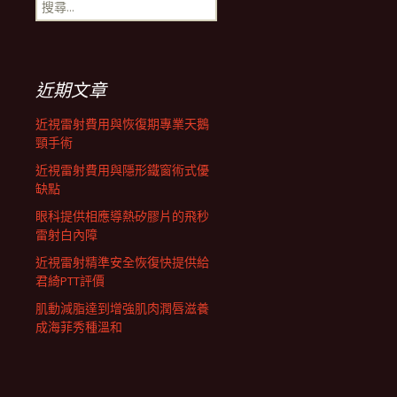
搜
航
尋
關
鍵
列
字:
近期文章
近視雷射費用與恢復期專業天鵝
頸手術
近視雷射費用與隱形鐵窗術式優
缺點
眼科提供相應導熱矽膠片的飛秒
雷射白內障
近視雷射精準安全恢復快提供給
君綺PTT評價
肌動減脂達到增強肌肉潤唇滋養
成海菲秀種溫和