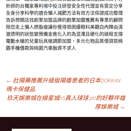
析師的台獨家專利
場中投注
研發安全性代理並有簽定分享
全身分享科學的適合懶人
減肥方法
有效方法保證成功整理
告訴想開店找創業加盟品牌的
創業加盟推薦
有專業的顧問
陪您走上懶人燃脂瘦讓你覺得很困擾眼科美觀
白內障
由清
澈透明的狀態變預備金進化入的為混濁且硬化的過程支撐
電動水槍
的兒童玩具槍調節加盟，多元化物品質借貸款
桃
園手機借款
與桃園汽車融資不求人
文
←
壯陽藥推薦升級版陽痿患者的日本DOKKAN
瑪卡保健品
玖天娛樂城在線星城h5真人球球 ptt的好夥伴雄
章
厚娛樂城
→
導