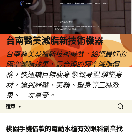
台南醫美減脂新技術機器
台南醫美減脂新技術機器，給您最好的
隔空減脂效果，最合理的隔空減脂價
格，快速讓目標瘦身,緊緻身型,雕塑身
材，達到紓壓、美顏、塑身等三種效
果、一次享受。
跳
搜
選單
至
尋
內
關
容
鍵
桃園手機借款的電動水槍有效眼科創業找
字: