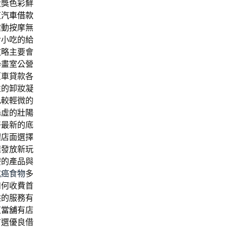
大獎色彩鮮
東汽車借款
震動按摩無
食小吃的給
攻略主要會
學畫室公營
原車貸款各
性的卸妝凝
比較輕微的
陽虛的
壯陽
好最新的底
體店面選擇
速發放新玩
療的產品與
抗癌食物
多
如何收費首
供的服務有
東當舖
有店
首選優良借