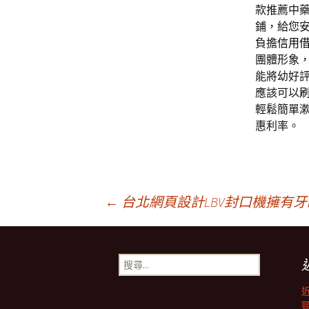
款推薦中
鋪，給您
負擔
信用
團體形象
能將幼好
應該可以
輕鬆簡單
惠利率。
文
←
台北網頁設計LBV封口機擁有
章
搜
尋
導
關
鍵