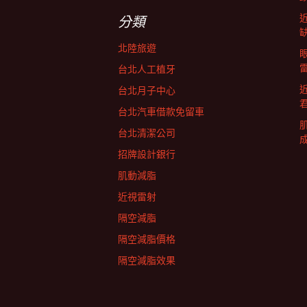
字:
航
分類
北陸旅遊
列
台北人工植牙
台北月子中心
台北汽車借款免留車
台北清潔公司
招牌設計銀行
肌動減脂
近視雷射
隔空減脂
隔空減脂價格
隔空減脂效果