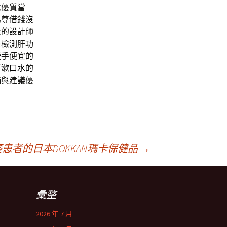
薦優質當
為尊借錢沒
業的設計師
障檢測肝功
援手便宜的
童漱口水
的
舖與建議優
患者的日本DOKKAN瑪卡保健品
→
彙整
2026 年 7 月