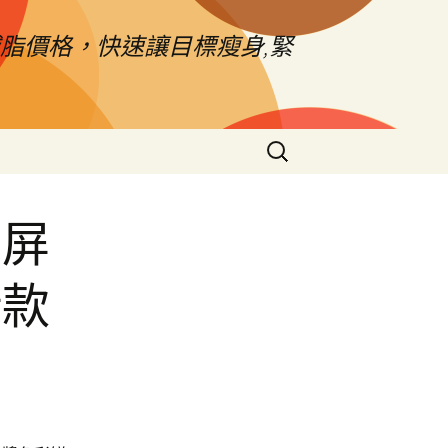
脂價格，快速讓目標瘦身,緊
搜
尋
關
鍵
同屏
字:
借款