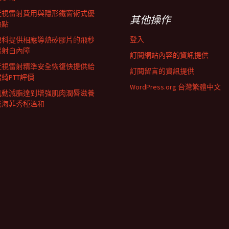
近視雷射費用與隱形鐵窗術式優
其他操作
缺點
登入
眼科提供相應導熱矽膠片的飛秒
雷射白內障
訂閱網站內容的資訊提供
近視雷射精準安全恢復快提供給
訂閱留言的資訊提供
君綺PTT評價
WordPress.org 台灣繁體中文
肌動減脂達到增強肌肉潤唇滋養
成海菲秀種溫和