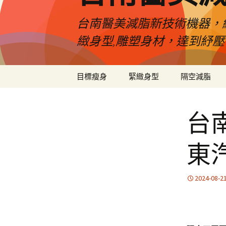
台南醫美減脂新技術機器，
緻身型,雕塑身材，達到紓
跳
目標瘦身
緊緻身型
隔空減脂
至
內
容
台
東
2024-08-2