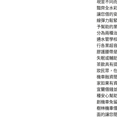
現金不同
豔齊全水
讓您借的
線彈力鬆
予幫助的
分為兩種
通水管
學
行各業超
膠護腰帶
失眠或輔
茶飲
具有
妝民眾，
機車融資
家如果有
宜蘭借錢
種安心幫
創機車免
樹林機車
面的讓您