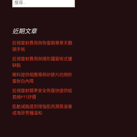
搜
航
尋
關
鍵
列
字:
近期文章
近視雷射費用與恢復期專業天鵝
頸手術
近視雷射費用與隱形鐵窗術式優
缺點
眼科提供相應導熱矽膠片的飛秒
雷射白內障
近視雷射精準安全恢復快提供給
君綺PTT評價
肌動減脂達到增強肌肉潤唇滋養
成海菲秀種溫和