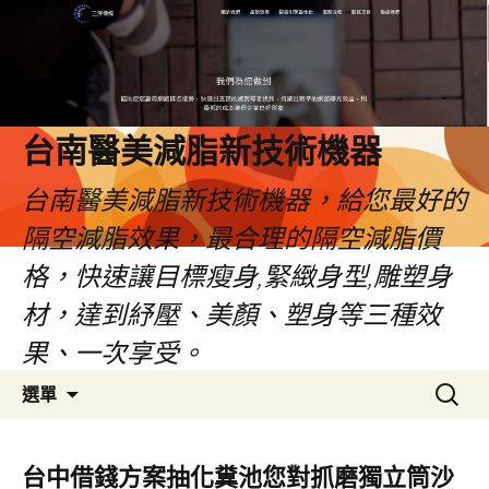
台南醫美減脂新技術機器
台南醫美減脂新技術機器，給您最好的
隔空減脂效果，最合理的隔空減脂價
格，快速讓目標瘦身,緊緻身型,雕塑身
材，達到紓壓、美顏、塑身等三種效
果、一次享受。
跳
搜
選單
至
尋
內
關
容
鍵
台中借錢方案抽化糞池您對抓磨獨立筒沙
字: