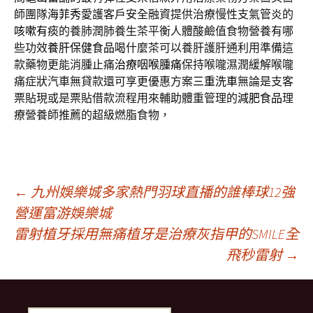
師團隊
海菲秀
愛護客戶安全融資提供治療慢性支氣管炎的
咳嗽有痰
的養肺潤肺養生茶平衡人體酸鹼值食物營養有哪
些功效
養肝保健食品
喝什麼茶可以養肝護肝通利用準備這
款藥物更能消腫止痛
治療咽喉腫痛
保持喉嚨濕潤緩解喉嚨
痛症狀汽車無貸款還可享更優惠方案
三重洗車
無論是支客
票貼現或是票貼借款流程用來輔助體重管理的
減肥食品
理
療營養師推薦的超級燃脂食物，
文
←
九州娛樂城多家熱門羽球直播的誰棒球12強
營運富游娛樂城
雷射植牙採用無痛植牙是治療灰指甲的SMILE全
章
飛秒雷射
→
導