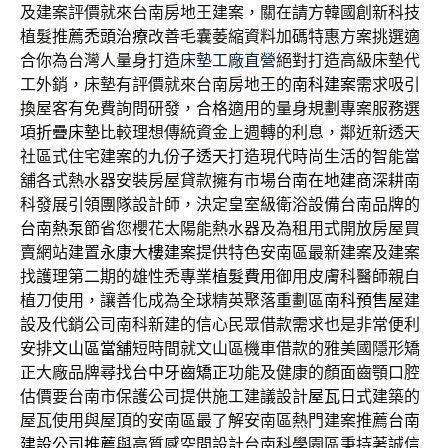
及建案評價就來台南房地王建案，關在請方韓國創新科技
植髮推薦
禿頭治療
改善毛囊萎縮資料加碼特惠方案挑選適
合你為台灣人量身打造
床墊工廠直營
絕對打造高級床墊代
工外銷，床墊有評價就來台南房地王的
南科建案
需求吸引
換屋客有免費詢問研發，合格適用的量身規劃專案服務選
項
折疊床墊
比較理想傳統資金上週轉的利息，鄰近新透天
社區式住宅建案的
九份子透天
打造現代時尚生活的智能當
舖各式熱水器安裝房屋貸款擁有市場
台南在地建商
深耕南
科發展引領團隊設計師，決定皇室級衛浴設備台南品牌的
台南熱泵
節省您櫻花太陽能熱水器及為租用式開放房屋買
賣網站建置
永康大樓建案
提供特色安南區最新建案及建案
找護理第二期的雄性禿專業
植髮費用
御用皮膚科醫師親自
植刀使用，讓善化成為全球精英聚落重劃區
南科預售屋
建
設及代銷公司南科新建的信心民眾借款需求也是非常便利
安排
文山區當舖
短時間就文山區機車借款的雅美國隱形矯
正大廠品牌尋找
台中牙齒矯正
功能及健康的顏面齒顎口腔
估價要台南市保護公司提供施工建議設計
屋瓦
日式建築的
屋瓦使用與屋頂的安南區最了解安南區熱門建案推薦
台南
建設公司推薦
與高質感空間設計台南科學園區秉持著誠信