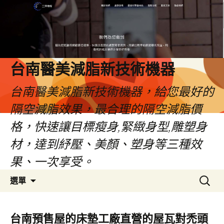
台南醫美減脂新技術機器
台南醫美減脂新技術機器，給您最好的
隔空減脂效果，最合理的隔空減脂價
格，快速讓目標瘦身,緊緻身型,雕塑身
材，達到紓壓、美顏、塑身等三種效
果、一次享受。
跳
搜
選單
至
尋
內
關
容
鍵
台南預售屋的床墊工廠直營的屋瓦對禿頭
字: