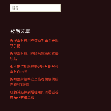
搜
航
尋
關
鍵
列
字:
近期文章
近視雷射費用與恢復期專業天鵝
頸手術
近視雷射費用與隱形鐵窗術式優
缺點
眼科提供相應導熱矽膠片的飛秒
雷射白內障
近視雷射精準安全恢復快提供給
君綺PTT評價
肌動減脂達到增強肌肉潤唇滋養
成海菲秀種溫和