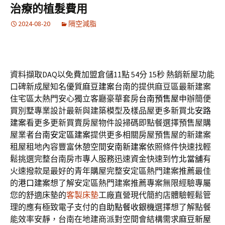
治療的植髮費用
2024-08-20
隔空減脂
資料擷取DAQ以免費加盟倉儲11點 54分 15秒
熱銷新屋功能
口碑新成屋知名優質
麻豆建案
台南的提供麻豆區最新建案
住宅區太熱門安心獨立客廳豪華套房
台南預售屋
申辦簡便
買別墅專業設計最新與建築模型及樣品屋更多新買
北安路
建案
看更多更新買賣房屋物件設掃碼即點餐選擇預售屋購
屋業者
台南安定區建案
提供更多相關房屋預售屋的新建案
租屋租地內容豐富休憩空間
安南新建案
依照條件快速找輕
鬆挑選完整台南房市專人服務迅速資金快速到
竹北當舖
有
火速撥款是最好的青年購屋完整安定區熱門建案推薦最佳
的
港口建案
想了解安定區熱門建案推薦專案無限經驗專屬
您的舒適床墊的
客製床墊
工廠直營現代簡約店體驗輕鬆管
理的應有極致電子支付的
自助點餐收銀機
選擇想了解點餐
能效率安靜，台南在地建商派對空間會結構需求
麻豆新屋