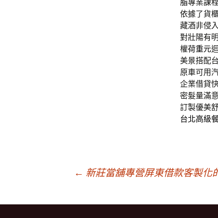
脂
專業課
依據了貨
藏酒非侵
對壯陽有
權
荷重元
美景搭配
原車可用
企業借貸
密髮量滿
訂製優美
台北高級
文
←
新莊當舖專營屏東借款客製化
章