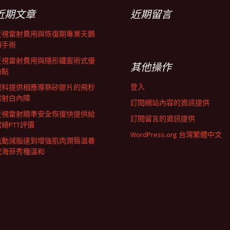
近期文章
近期留言
近視雷射費用與恢復期專業天鵝
頸手術
近視雷射費用與隱形鐵窗術式優
其他操作
缺點
登入
眼科提供相應導熱矽膠片的飛秒
雷射白內障
訂閱網站內容的資訊提供
近視雷射精準安全恢復快提供給
訂閱留言的資訊提供
君綺PTT評價
WordPress.org 台灣繁體中文
肌動減脂達到增強肌肉潤唇滋養
成海菲秀種溫和