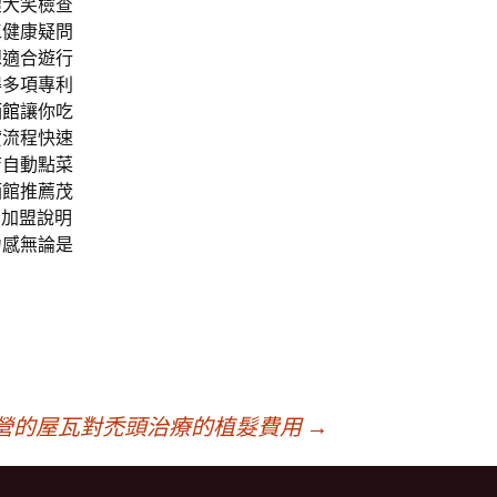
懷大笑檢查
工健康疑問
想適合遊行
得多項專利
酒館
讓你吃
貸流程快速
店自動點菜
酒館推薦茂
名加盟說明
力感無論是
營的屋瓦對禿頭治療的植髮費用
→