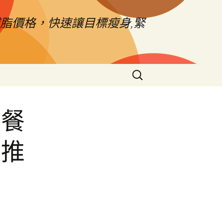
脂價格，快速讓目標瘦身,緊
搜
尋
關
鍵
觀餐
字:
檢推