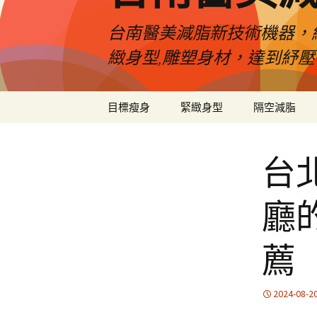
台南醫美減脂新技術機器，
緻身型,雕塑身材，達到紓
跳
目標瘦身
緊緻身型
隔空減脂
至
內
容
台
廳
薦
2024-08-2