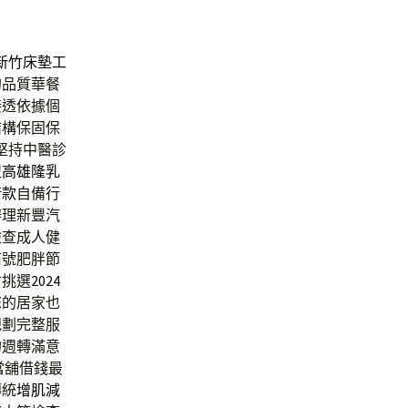
新竹床墊工
的品質華餐
接透依據個
結構保固保
堅持中醫診
型
高雄隆乳
借款
自備行
辦理新豐汽
檢查成人健
商號肥胖節
君挑選
2024
您的居家也
規劃完整服
的週轉滿意
當舖借錢最
傳統
增肌減