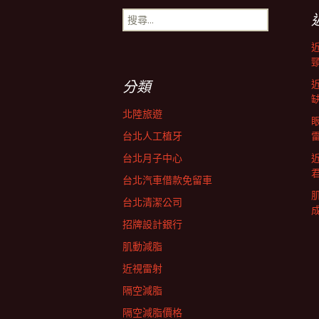
搜
導
尋
關
鍵
航
字:
分類
列
北陸旅遊
台北人工植牙
台北月子中心
台北汽車借款免留車
台北清潔公司
招牌設計銀行
肌動減脂
近視雷射
隔空減脂
隔空減脂價格