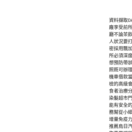
資料擷取DA
廠
享受前
廳不論茶
人狀況要
密採用飄
所必須深
想預防帶
照既可辦
機車借款
檢的高級
食者治療
染髮
超市
能有安全
務幫從小
增量免疫
推薦
烏日