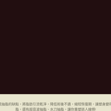
統抽脂的缺點，將脂肪引流乾淨，降低術後不適，縮短恢復期，讓塑身變得
脂，還有超音波抽脂、水刀抽脂，讓你重塑迷人線條!