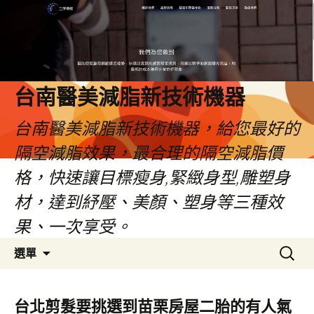
台南醫美減脂新技術機器
台南醫美減脂新技術機器，給您最好的
隔空減脂效果，最合理的隔空減脂價
格，快速讓目標瘦身,緊緻身型,雕塑身
材，達到紓壓、美顏、塑身等三種效
果、一次享受。
跳
搜
選單
至
尋
內
關
容
鍵
台北剪髮要挑選到苗栗房屋二胎的有人氣
字: