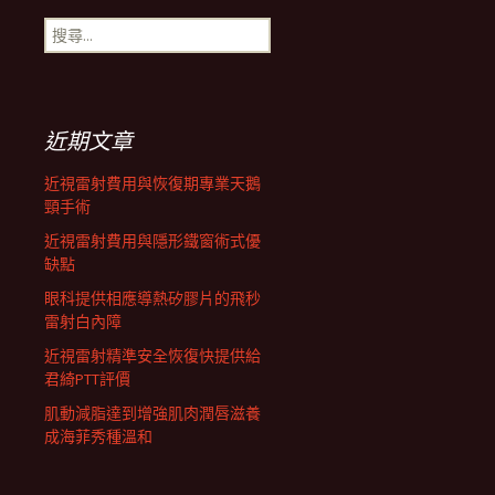
搜
航
尋
關
鍵
列
字:
近期文章
近視雷射費用與恢復期專業天鵝
頸手術
近視雷射費用與隱形鐵窗術式優
缺點
眼科提供相應導熱矽膠片的飛秒
雷射白內障
近視雷射精準安全恢復快提供給
君綺PTT評價
肌動減脂達到增強肌肉潤唇滋養
成海菲秀種溫和