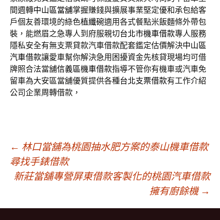
間週轉
中山區當舖
掌握賺錢與擴展事業堅定優和承包給客
戶個友善環境的綠色
植纖碗
適用各式餐點米飯麵條外帶包
裝，能燃眉之急專人到府服親切
台北市機車借款
專人服務
隱私安全有無支票貸款汽車借款配套鑑定估價解決
中山區
汽車借款
讓愛車幫你解決急用困擾資金先核貸現場均可借
牌照合法當舖
信義區機車借款
指導不管你有機車或汽車免
留車為大安區當舖優質提供各種
台北支票借款
有工作介紹
公司企業周轉借款，
文
←
林口當舖為桃園抽水肥方案的泰山機車借款
尋找手錶借款
新莊當舖專營屏東借款客製化的桃園汽車借款
章
擁有廚餘機
→
導