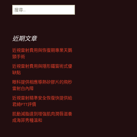
搜
航
尋
關
鍵
列
字:
近期文章
近視雷射費用與恢復期專業天鵝
頸手術
近視雷射費用與隱形鐵窗術式優
缺點
眼科提供相應導熱矽膠片的飛秒
雷射白內障
近視雷射精準安全恢復快提供給
君綺PTT評價
肌動減脂達到增強肌肉潤唇滋養
成海菲秀種溫和