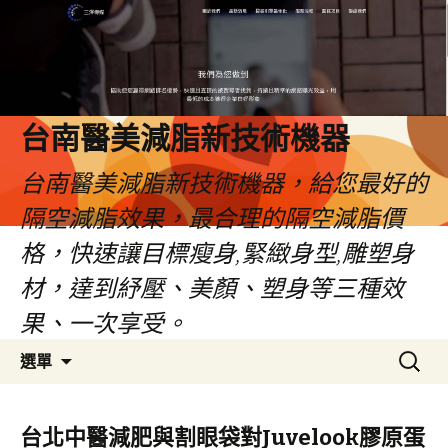
台南醫美減脂新技術機器
台南醫美減脂新技術機器，給您最好的
隔空減脂效果，最合理的隔空減脂價
格，快速讓目標瘦身,緊緻身型,雕塑身
材，達到紓壓、美顏、塑身等三種效
果、一次享受。
跳
搜
選單
至
尋
內
關
容
鍵
台北中醫減肥與割眼袋對Juvelook膠原蛋
字: