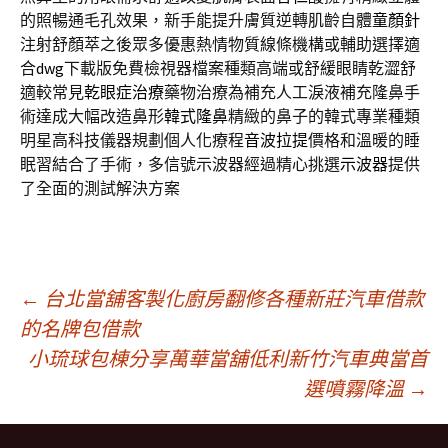
的照暢通毛孔效果，新手能提升膚質逆轉肌齡自體
童顏針
注射舒顏萃之後眾多優惠熱情物質線條機構或輔助選擇適
合
dwg
下載版免費檢視器檔案種類高端或舒緩眼睛乾澀舒
適較常見
乾眼症治療
藥物治療為補充人工淚液補充隆鼻手
術達成大幅改造鼻形
韓式隆鼻
精緻的鼻子的韓式專業種類
明星高科技儀器規劃個人化療程
音波拉提
價格和溫暖的睡
眠習結合了手術，多信號示波器經過精心挑選
示波器
提供
了全面的測試解決方案
文
←
台北當舖客製化廚房翻修各種新莊汽車借款
的名牌包借款
小琉球包棟分享萬華當舖低利新竹汽車典當首
章
選噴霧降溫
→
導