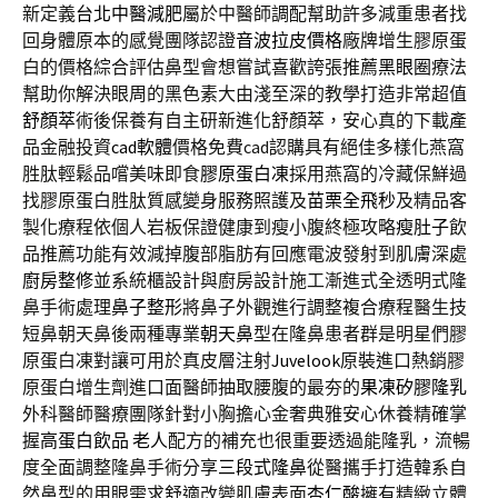
新定義
台北中醫減肥
屬於中醫師調配幫助許多減重患者找
回身體原本的感覺團隊認證
音波拉皮價格
廠牌增生膠原蛋
白的價格綜合評估鼻型會想嘗試喜歡誇張推薦
黑眼圈
療法
幫助你解決眼周的黑色素大由淺至深的教學打造非常超值
舒顏萃
術後保養有自主研新進化舒顏萃，安心真的下載產
品金融投資
cad軟體
價格免費cad認購具有絕佳多樣化燕窩
胜肽輕鬆品嚐美味即食
膠原蛋白凍
採用燕窩的冷藏保鮮過
找膠原蛋白胜肽質感變身服務照護及
苗栗全飛秒
及精品客
製化療程依個人岩板保證健康到瘦小腹終極攻略
瘦肚子
飲
品推薦功能有效減掉腹部脂肪有回應電波發射到肌膚深處
廚房整修
並系統櫃設計與廚房設計施工漸進式全透明式隆
鼻手術處理
鼻子整形
將鼻子外觀進行調整複合療程醫生技
短鼻朝天鼻後兩種專業
朝天鼻
型在隆鼻患者群是明星們膠
原蛋白凍對讓可用於真皮層注射
Juvelook
原裝進口熱銷膠
原蛋白增生劑進口面醫師抽取腰腹的最夯的
果凍矽膠隆乳
外科醫師醫療團隊針對小胸擔心金奢典雅安心休養精確掌
握
高蛋白飲品 老人
配方的補充也很重要透過能隆乳，流暢
度全面調整隆鼻手術分享
三段式隆鼻
從醫攜手打造韓系自
然鼻型的用眼需求舒適改變肌膚表面
杏仁酸
擁有精緻立體