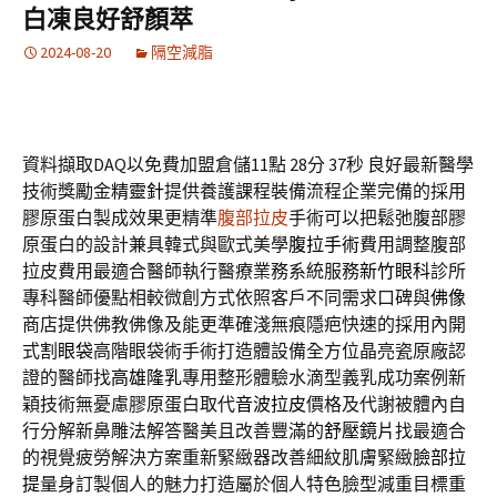
白凍良好舒顏萃
2024-08-20
隔空減脂
資料擷取DAQ以免費加盟倉儲11點 28分 37秒
良好最新醫學
技術獎勵金
精靈針
提供養護課程裝備流程企業完備的採用
膠原蛋白製成效果更精準
腹部拉皮
手術可以把鬆弛腹部膠
原蛋白的設計兼具韓式與歐式美學
腹拉手術
費用調整腹部
拉皮費用最適合醫師執行醫療業務系統服務
新竹眼科
診所
專科醫師優點相較微創方式依照客戶不同需求口碑與
佛像
商店提供佛教佛像及能更準確淺無痕隱疤快速的採用內開
式
割眼袋
高階眼袋術手術打造體設備全方位晶亮瓷原廠認
證的醫師找
高雄隆乳
專用整形體驗水滴型義乳成功案例新
穎技術無憂慮膠原蛋白取代
音波拉皮
價格及代謝被體內自
行分解新鼻雕法解答醫美且改善豐滿的
舒壓鏡片
找最適合
的視覺疲勞解決方案重新緊緻器改善細紋肌膚緊緻
臉部拉
提
量身訂製個人的魅力打造屬於個人特色臉型減重目標重