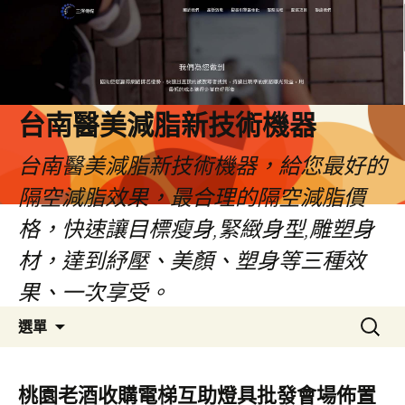
台南醫美減脂新技術機器
台南醫美減脂新技術機器，給您最好的
隔空減脂效果，最合理的隔空減脂價
格，快速讓目標瘦身,緊緻身型,雕塑身
材，達到紓壓、美顏、塑身等三種效
果、一次享受。
跳
搜
選單
至
尋
內
關
容
鍵
桃園老酒收購電梯互助燈具批發會場佈置
字: