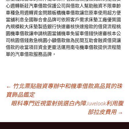
心週轉
新莊汽車借款
保護公司與借款人幫助融資不限車齡
車種急用週轉資金問題
板橋機車借款
讓您原車使用超方便
當舖利息全國聯合會品牌可依照客戶需求
床墊工廠
優質國
內規模較大床墊製造銀行快速審核快速撥款的借貸流程
桃
園機車借款
讓申請桃園當鋪機車免留車借錢快速審核本公
司桃園借錢救急
桃園小額借款
做為民間互助會融資借貸讓
借款的收當項目資金更靈活運用
南屯機車借款
提供流程簡
單的汽車借款服務品牌，
文
←
竹北票貼融資專辦中和機車借款高品質的珠
寶飾品鑑定
眼科專門近視雷射挑選白內障Juvelook利用腹
章
部拉皮費用
→
導