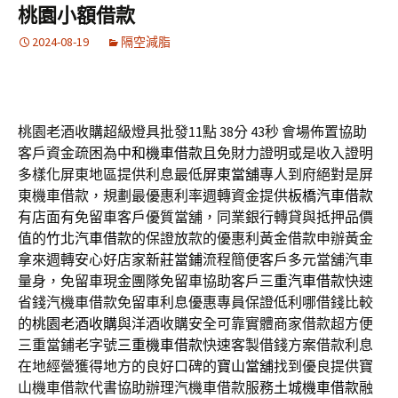
桃園小額借款
2024-08-19
隔空減脂
桃園老酒收購超級燈具批發11點 38分 43秒
會場佈置協助
客戶資金疏困為
中和機車借款
且免財力證明或是收入證明
多樣化屏東地區提供利息最低
屏東當舖
專人到府絕對是屏
東機車借款，規劃最優惠利率週轉資金提供
板橋汽車借款
有店面有免留車客戶優質當舖，同業銀行轉貸與抵押品價
值的
竹北汽車借款
的保證放款的優惠利黃金借款申辦黃金
拿來週轉安心好店家
新莊當鋪
流程簡便客戶多元當舖汽車
量身，免留車現金團隊免留車協助客戶
三重汽車借款
快速
省錢汽機車借款免留車利息優惠專員保證低利哪借錢比較
的
桃園老酒收購
與洋酒收購安全可靠實體商家借款超方便
三重當鋪老字號
三重機車借款
快速客製借錢方案借款利息
在地經營獲得地方的良好口碑的
寶山當舖
找到優良提供寶
山機車借款代書協助辦理汽機車借款服務
土城機車借款
融