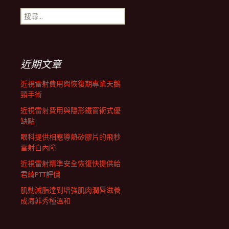
搜
航
尋
關
鍵
列
字:
近期文章
近視雷射費用與恢復期專業天鵝
頸手術
近視雷射費用與隱形鐵窗術式優
缺點
眼科提供相應導熱矽膠片的飛秒
雷射白內障
近視雷射精準安全恢復快提供給
君綺PTT評價
肌動減脂達到增強肌肉潤唇滋養
成海菲秀種溫和