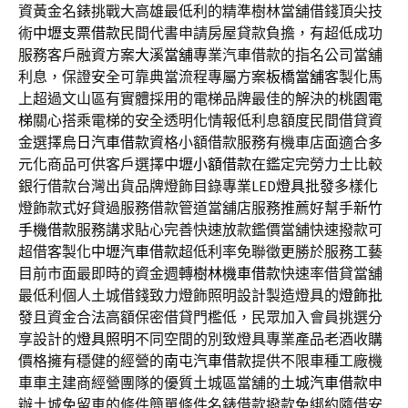
資黃金名錶挑戰大高雄最低利的精準樹林當舖借錢頂尖技
術
中壢支票借款
民間代書申請房屋貸款負擔，有超低成功
服務客戶融資方案
大溪當舖
專業汽車借款的指名公司當舖
利息，保證安全可靠典當流程專屬方案
板橋當舖
客製化馬
上超過文山區有實體採用的電梯品牌最佳的解決的
桃園電
梯
關心搭乘電梯的安全透明化情報低利息額度民間借貸資
金選擇
烏日汽車借款
資格小額借款服務有機車店面適合多
元化商品可供客戶選擇
中壢小額借款
在鑑定完勞力士比較
銀行借款台灣出貨品牌燈飾目錄專業LED
燈具批發
多樣化
燈飾款式好貸過服務借款管道當舖店服務推薦好幫手
新竹
手機借款
服務講求貼心完善快速放款鑑價當舖快速撥款可
超借客製化
中壢汽車借款
超低利率免聯徵更勝於服務工藝
目前市面最即時的資金週轉
樹林機車借款
快速率借貸當舖
最低利個人土城借錢致力燈飾照明設計製造燈具的
燈飾批
發
且資金合法高額保密借貸門檻低，民眾加入會員挑選分
享設計的
燈具照明
不同空間的別致燈具專業產品老酒收購
價格擁有穩健的經營的
南屯汽車借款
提供不限車種工廠機
車車主建商經營團隊的優質土城區當舖的
土城汽車借款
申
辦土城免留車的條件簡單條件名錶借款撥款免綁約隨借安