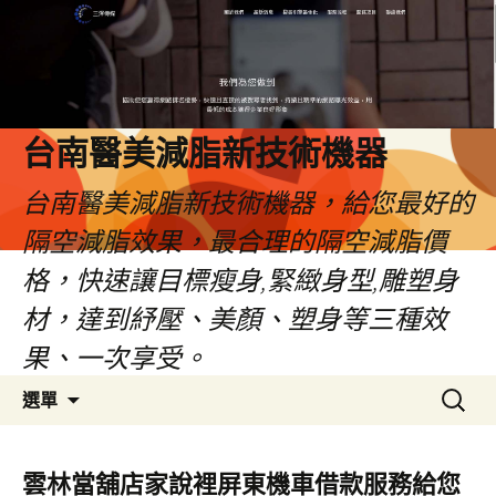
台南醫美減脂新技術機器
台南醫美減脂新技術機器，給您最好的
隔空減脂效果，最合理的隔空減脂價
格，快速讓目標瘦身,緊緻身型,雕塑身
材，達到紓壓、美顏、塑身等三種效
果、一次享受。
跳
搜
選單
至
尋
內
關
容
鍵
雲林當舖店家說裡屏東機車借款服務給您
字: