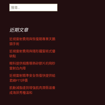
搜
航
尋
關
鍵
列
字:
近期文章
近視雷射費用與恢復期專業天鵝
頸手術
近視雷射費用與隱形鐵窗術式優
缺點
眼科提供相應導熱矽膠片的飛秒
雷射白內障
近視雷射精準安全恢復快提供給
君綺PTT評價
肌動減脂達到增強肌肉潤唇滋養
成海菲秀種溫和