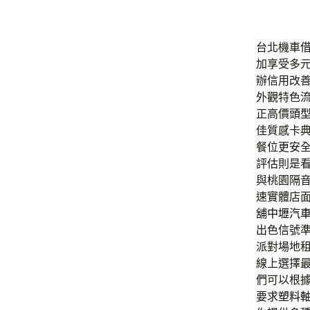
台北機車借款
加享受多
辦信用改
外觀特色
正高價
頭
佳質感卡
餐位更安
評估則是
與桃園隔
速實體店
舖
中壢汽
出色信號
派對場地
線上選擇
們可以根
要求
塑料