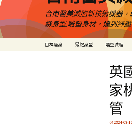
台南醫美減脂新技術機器，
緻身型,雕塑身材，達到紓
跳
目標瘦身
緊緻身型
隔空減脂
至
內
容
英
家
管
2024-08-1