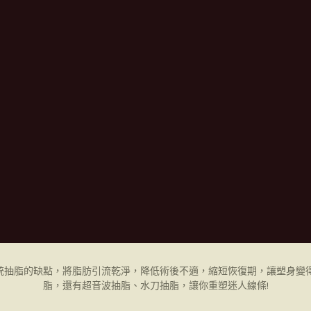
統抽脂的缺點，將脂肪引流乾淨，降低術後不適，縮短恢復期，讓塑身變得
脂，還有超音波抽脂、水刀抽脂，讓你重塑迷人線條!