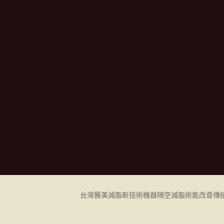
台灣醫美減脂新技術機器
隔空減脂
術能改善傳