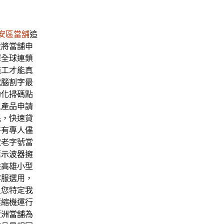
安區當舖
追
金將當舖申
揮全球連鎖
施工才能真
電腦割字
最
助化掃碼點
人產品申請
託，快速貸
將有專人儘
款老字號當
薦
示波器
擁
供高雄小型
客服選用，
足您特定我
壓縮機運行
蘆洲當舖
為