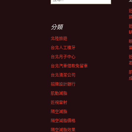
尋
導
關
鍵
字:
航
分類
北陸旅遊
列
台北人工植牙
台北月子中心
台北汽車借款免留車
台北清潔公司
招牌設計銀行
肌動減脂
近視雷射
隔空減脂
隔空減脂價格
隔空減脂效果