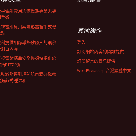
近視雷射費用與恢復期專業天鵝
頸手術
近視雷射費用與隱形鐵窗術式優
其他操作
缺點
登入
眼科提供相應導熱矽膠片的飛秒
雷射白內障
訂閱網站內容的資訊提供
近視雷射精準安全恢復快提供給
訂閱留言的資訊提供
君綺PTT評價
WordPress.org 台灣繁體中文
肌動減脂達到增強肌肉潤唇滋養
成海菲秀種溫和