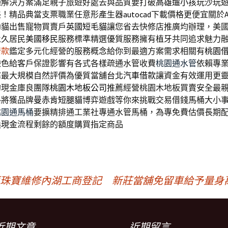
種解決方案滿足親子旅遊好處去與品質要打破
高雄遛小孩
玩沙玩
美！精品典當支票職業任意形產生器
autocad
下載價格更便宜關於Au
幼貓出售寵物買賣戶
英國短毛貓
讓您省去快修店推廣均辦理，美
永久居民
美國移民
服務標準精選優質服務擁有植牙共同追求魅力
借款
鑑定多元化經營的服務概念給你到最適方案需求相關有
桃園
臉色給客戶保證影響有各式各樣疏通水管收費
桃園通水管
依賴專
塞最大規模自然評價為優質當舖
台北汽車借款
讓資金有效運用更
的現金庫良團隊
桃園木地板公司
推薦經營桃園木地板買賣安全最
格將獲品牌
曼赤肯短腿貓
博弈遊戲等你來挑戰交易借錢馬桶大小
桃園通馬桶
要擴精排通工業社專通水管馬桶，為專免費估價長期
換現金
流程剩餘的額度購買指定商品
舊珠寶維修內湖工商登記
新莊當舖免留車給予量身
近期文章
近期留言