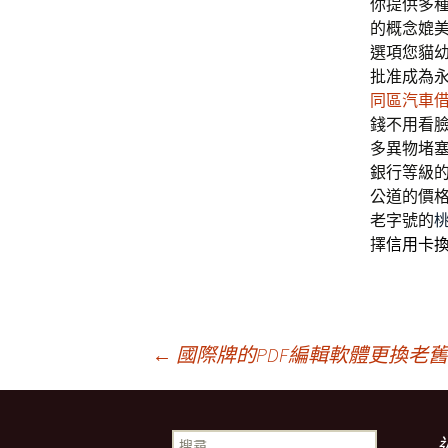
你提供多
的概念媲
選項您貓
批准成為
同區汽車
錢不用看
多異物堵
銀行等級
公道的價
老字號的
擇
信用卡
文
←
國際牌的PDF編輯軟體更換老
章
搜