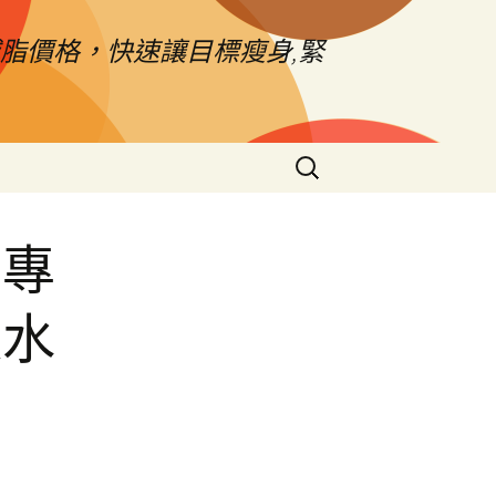
脂價格，快速讓目標瘦身,緊
搜
尋
關
鍵
器專
字:
通水