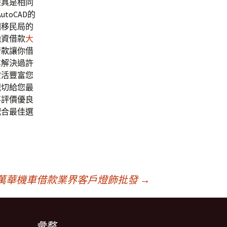
遊具是相同
toCAD的
國移民局的
融資借款
大
借款
讓你借
業解決過許
靈活豐富您
親切給您最
事評價優良
配合最佳選
萬華機車借款業界客戶燈飾批發
→
彙整