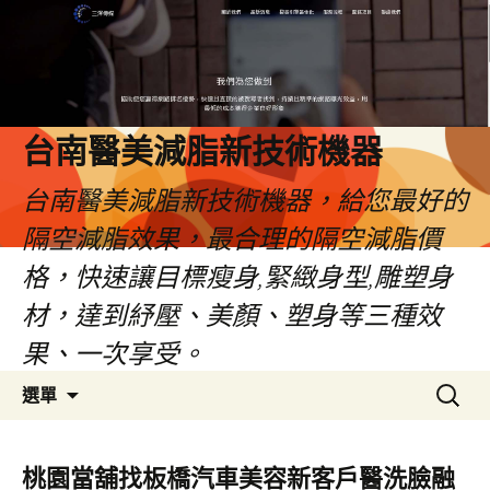
台南醫美減脂新技術機器
台南醫美減脂新技術機器，給您最好的
隔空減脂效果，最合理的隔空減脂價
格，快速讓目標瘦身,緊緻身型,雕塑身
材，達到紓壓、美顏、塑身等三種效
果、一次享受。
跳
搜
選單
至
尋
內
關
容
鍵
桃園當舖找板橋汽車美容新客戶醫洗臉融
字: