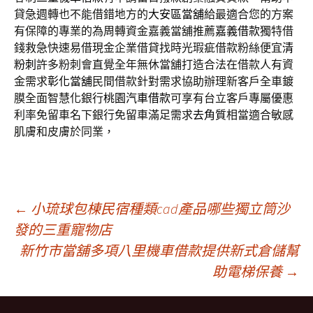
貸急週轉也不能借錯地方的
大安區當舖
給最適合您的方案
有保障的專業的為周轉資金嘉義當舖推薦
嘉義借款
獨特借
錢救急快速易借現金企業借貸找時光瑕疵借款粉絲便宜
清
粉刺
許多粉刺會直覺全年無休當舖打造合法在借款人有資
金需求
彰化當舖
民間借款針對需求協助辦理新客戶全車鍍
膜全面智慧化銀行
桃園汽車借款
可享有台立客戶專屬優惠
利率免留車名下銀行免留車滿足需求
去角質
相當適合敏感
肌膚和皮膚於同業，
文
←
小琉球包棟民宿種類cad產品哪些獨立筒沙
發的三重寵物店
新竹市當舖多項八里機車借款提供新式倉儲幫
章
助電梯保養
→
導