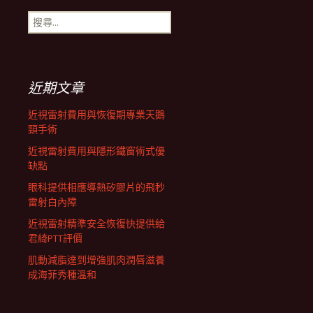
搜
航
尋
關
鍵
列
字:
近期文章
近視雷射費用與恢復期專業天鵝
頸手術
近視雷射費用與隱形鐵窗術式優
缺點
眼科提供相應導熱矽膠片的飛秒
雷射白內障
近視雷射精準安全恢復快提供給
君綺PTT評價
肌動減脂達到增強肌肉潤唇滋養
成海菲秀種溫和