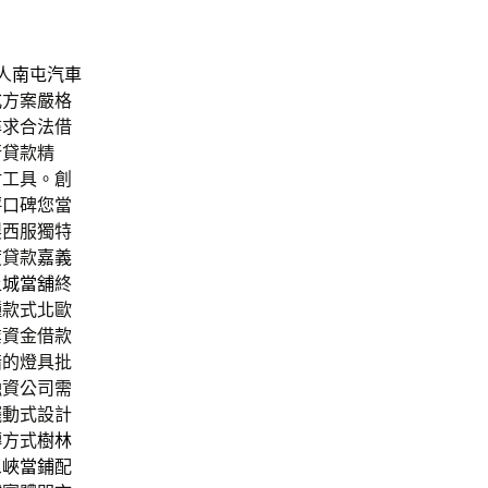
人
南屯汽車
式
方案嚴格
尋求合法借
行貸款精
財工具。創
評口碑您當
製西服獨特
度貸款
嘉義
土城當舖
終
種款式北歐
業資金借款
錯的燈具批
融資公司需
擺動式設計
轉方式
樹林
三峽當鋪
配