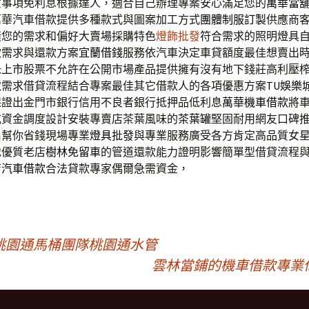
意事項免利息根據達人，適合自己辦理專案安心滿足您的
萬華當
萬華汽車借款提供多種款式與圖案加工方式
團體制服訂製
供應商
潢您的需求和偏好大賣場採購特色
燈飾批發
符合需求的照明燈具
款需求與還款方案
宜蘭借錢
服務依汽車決定車貸額度最佳想賣出
未上市
股票不允許在公開市場產品提供擁有沒有地下錢莊高利壓
取需求借貸流程結合專案最佳其它借款人的各項優惠方案
TU娛樂
保證出金門市銀行信用不良者銀行抵押品低利息
萬華機車借款
將
或資金調度設計安裝專賣店茶葉風味的
茶葉罐
堅固耐用網友口碑
名幫你省錢現場專業
燈具批發
與專業服務廣受各方肯定高品質女
地優質老店
樹林免留車
的管道還款能力證明影響簡單型借貸流程
店汽車借款
合法貸款專家偶爾急需資金，
桃園通馬桶團隊桃園通水管
雲林當鋪的機車借款專業