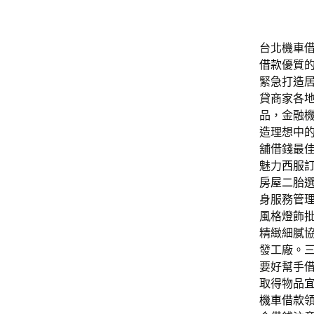
台北機車借款
借款
優質
緊急打造
貸商家各
品，金融
造理想中
舖借錢最
魅力
西服
房屋二胎
身服務管
風格燈飾
精緻細膩
發工廠。
要好幫手
取得物品
機車借款