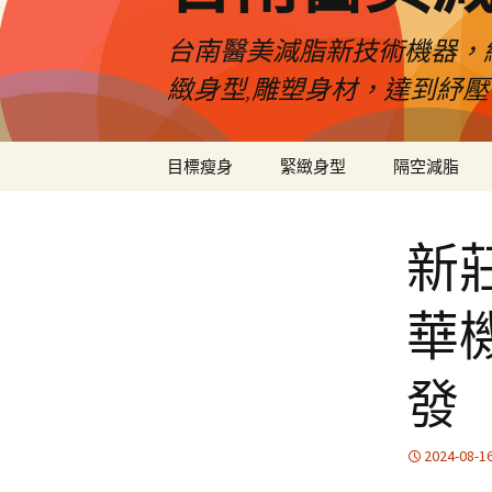
台南醫美減脂新技術機器，
緻身型,雕塑身材，達到紓
跳
目標瘦身
緊緻身型
隔空減脂
至
內
容
新
華
發
2024-08-1