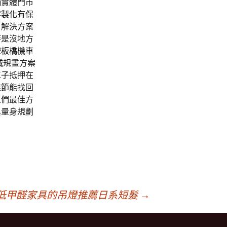
舖
實體門市
客製化有保
自解決方案
時是沒地方
榨
板橋機車
城
規畫方案
車子抵押在
推節能找回
星們最佳方
與量身規劃
低甲醛家具的吊燈推薦日系短髮
→