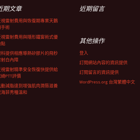
近期文章
近期留言
近視雷射費用與恢復期專業天鵝
頸手術
近視雷射費用與隱形鐵窗術式優
其他操作
缺點
登入
眼科提供相應導熱矽膠片的飛秒
雷射白內障
訂閱網站內容的資訊提供
近視雷射精準安全恢復快提供給
訂閱留言的資訊提供
君綺PTT評價
WordPress.org 台灣繁體中文
肌動減脂達到增強肌肉潤唇滋養
成海菲秀種溫和