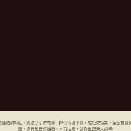
統抽脂的缺點，將脂肪引流乾淨，降低術後不適，縮短恢復期，讓塑身變得
脂，還有超音波抽脂、水刀抽脂，讓你重塑迷人線條!