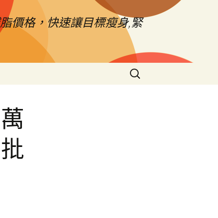
脂價格，快速讓目標瘦身,緊
搜
尋
關
鍵
身萬
字:
飾批