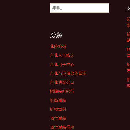
搜
導
尋
關
鍵
航
字:
分類
列
北陸旅遊
台北人工植牙
台北月子中心
台北汽車借款免留車
台北清潔公司
招牌設計銀行
肌動減脂
近視雷射
隔空減脂
隔空減脂價格