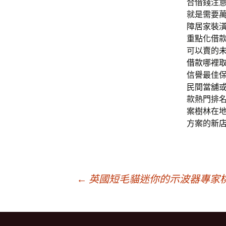
合借錢注
就是需要
障居家裝
重點化借
可以賣的
借款
哪裡
信譽最佳
民間當舖
款熱門排
案樹林在
方案的
新
文
←
英國短毛貓迷你的示波器專家
章