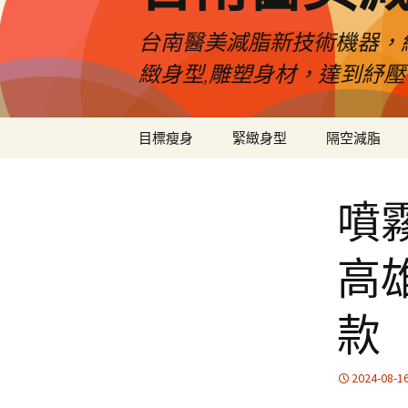
台南醫美減脂新技術機器，
緻身型,雕塑身材，達到紓
跳
目標瘦身
緊緻身型
隔空減脂
至
內
容
噴
高
款
2024-08-1