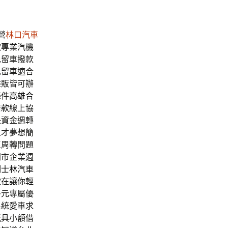
營
林口汽車
款
專業汽機
免留車撥款
免留車適合
攤販皆可辦
條件
高雄合
借款
線上協
決資金週轉
人才夢想簡
區周轉問題
門市企業週
例
士林汽車
款
在讓你輕
多元專屬優
系統愛車求
玩具小額借