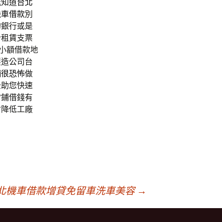
能知道
台北
機車借款
別
的銀行或是
合租賃支票
小額借款地
製造公司台
舖很恐怖
做
全助您快速
當鋪借錢有
會降低工廠
北機車借款增貸免留車洗車美容
→