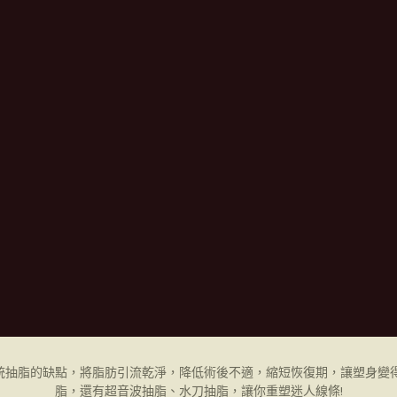
統抽脂的缺點，將脂肪引流乾淨，降低術後不適，縮短恢復期，讓塑身變得
脂，還有超音波抽脂、水刀抽脂，讓你重塑迷人線條!