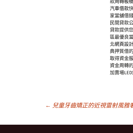
款周轉
板
汽車借款
家當舖借
民間貸款
貸款提供
區最優良
北
網頁設
典押質借
取得資金
資金周轉
加賣場
LE
文
←
兒童牙齒矯正的近視雷射風雅
章