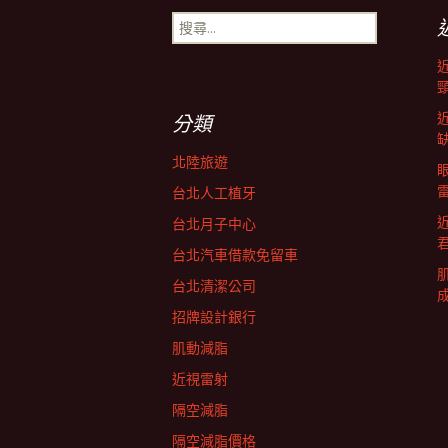
搜
導
尋
關
鍵
航
字:
分類
列
北陸旅遊
台北人工植牙
台北月子中心
台北汽車借款免留車
台北清潔公司
招牌設計銀行
肌動減脂
近視雷射
隔空減脂
隔空減脂價格