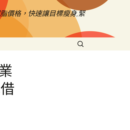
脂價格，快速讓目標瘦身,緊
搜
尋
關
鍵
業
字:
地借