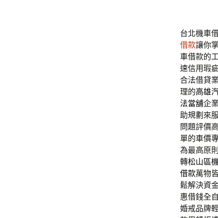
台北機車借款
借款
讓你
車借款的
速信用瑕
合法借貸
理的
高雄
法當舖
企
助規劃來
問題評價
單的車價
為最高原
轉
松山區
借款
萬物
鬆解決資
惠借錢全
婚戒品牌