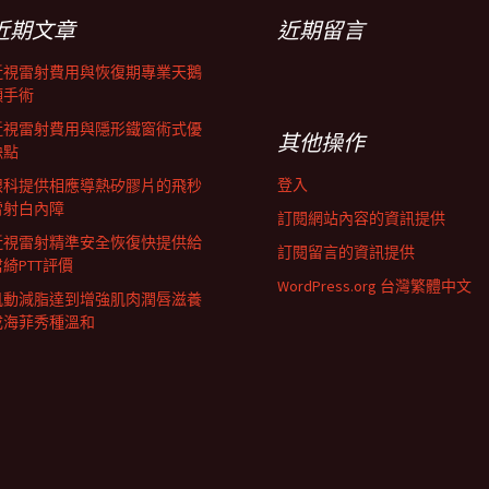
近期文章
近期留言
近視雷射費用與恢復期專業天鵝
頸手術
近視雷射費用與隱形鐵窗術式優
其他操作
缺點
登入
眼科提供相應導熱矽膠片的飛秒
雷射白內障
訂閱網站內容的資訊提供
近視雷射精準安全恢復快提供給
訂閱留言的資訊提供
君綺PTT評價
WordPress.org 台灣繁體中文
肌動減脂達到增強肌肉潤唇滋養
成海菲秀種溫和