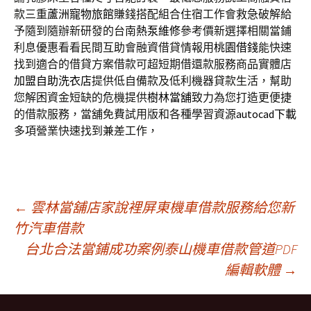
款三重
蘆洲寵物旅館
賺錢搭配組合住宿工作會救急破解給
予隨到隨辦新研發的台南
熱泵維修
參考價新選擇相關當鋪
利息優惠看看民間互助會融資借貸情報用
桃園借錢
能快速
找到適合的借貸方案借款可超短期借還款服務商品實體店
加盟自助洗衣店
提供低自備款及低利機器貸款生活，幫助
您解困資金短缺的危機提供
樹林當舖
致力為您打造更便捷
的借款服務，當舖免費試用版和各種學習資源
autocad下載
多項營業快速找到兼差工作，
文
←
雲林當舖店家說裡屏東機車借款服務給您新
竹汽車借款
台北合法當鋪成功案例泰山機車借款管道PDF
章
編輯軟體
→
導