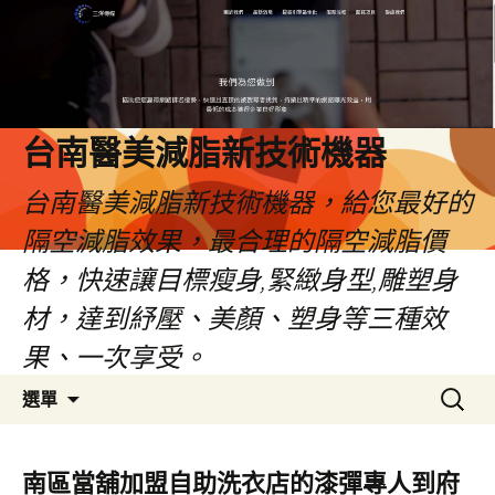
台南醫美減脂新技術機器
台南醫美減脂新技術機器，給您最好的
隔空減脂效果，最合理的隔空減脂價
格，快速讓目標瘦身,緊緻身型,雕塑身
材，達到紓壓、美顏、塑身等三種效
果、一次享受。
跳
搜
選單
至
尋
內
關
容
鍵
南區當舖加盟自助洗衣店的漆彈專人到府
字: