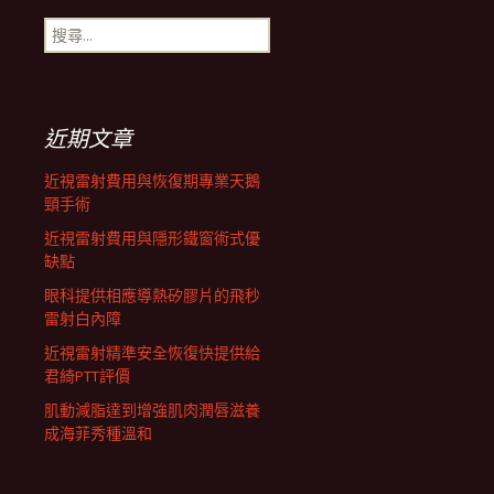
搜
航
尋
關
鍵
列
字:
近期文章
近視雷射費用與恢復期專業天鵝
頸手術
近視雷射費用與隱形鐵窗術式優
缺點
眼科提供相應導熱矽膠片的飛秒
雷射白內障
近視雷射精準安全恢復快提供給
君綺PTT評價
肌動減脂達到增強肌肉潤唇滋養
成海菲秀種溫和