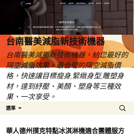
台南醫美減脂新技術機器
台南醫美減脂新技術機器，給您最好的
隔空減脂效果，最合理的隔空減脂價
格，快速讓目標瘦身,緊緻身型,雕塑身
材，達到紓壓、美顏、塑身等三種效
果、一次享受。
跳
搜
選單
至
尋
內
關
容
鍵
華人德州撲克特點冰淇淋機適合團體服方
字: