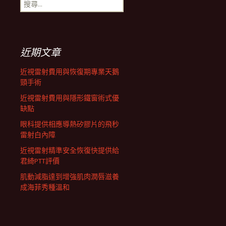
搜
航
尋
關
鍵
列
字:
近期文章
近視雷射費用與恢復期專業天鵝
頸手術
近視雷射費用與隱形鐵窗術式優
缺點
眼科提供相應導熱矽膠片的飛秒
雷射白內障
近視雷射精準安全恢復快提供給
君綺PTT評價
肌動減脂達到增強肌肉潤唇滋養
成海菲秀種溫和