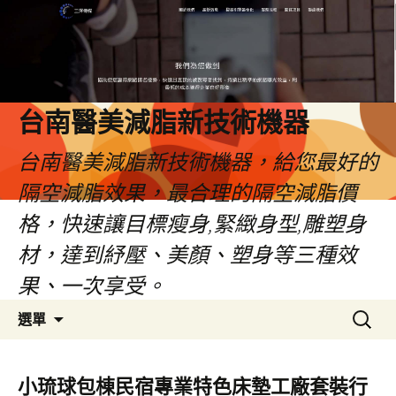
台南醫美減脂新技術機器
台南醫美減脂新技術機器，給您最好的
隔空減脂效果，最合理的隔空減脂價
格，快速讓目標瘦身,緊緻身型,雕塑身
材，達到紓壓、美顏、塑身等三種效
果、一次享受。
跳
搜
選單
至
尋
內
關
容
鍵
小琉球包棟民宿專業特色床墊工廠套裝行
字: