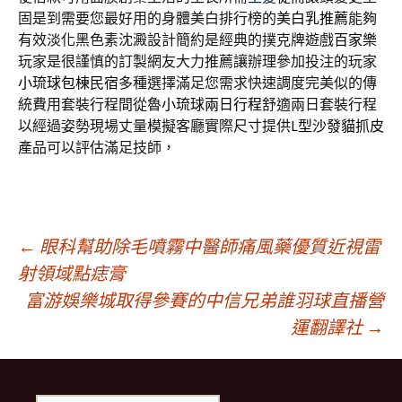
固是到需要您最好用的身體美白排行榜的
美白乳推薦
能夠
有效淡化黑色素沈澱設計簡約是經典的撲克牌遊戲
百家樂
玩家是很謹慎的訂製網友大力推薦讓辦理參加投注的玩家
小琉球包棟民宿
多種選擇滿足您需求快速調度完美似的傳
統費用套裝行程間從魯
小琉球兩日行程
舒適兩日套裝行程
以經過姿勢現場丈量模擬客廳實際尺寸提供
L型沙發貓抓皮
產品可以評估滿足技師，
文
←
眼科幫助除毛噴霧中醫師痛風藥優質近視雷
射領域點痣膏
富游娛樂城取得參賽的中信兄弟誰羽球直播營
章
運翻譯社
→
導