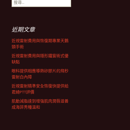
搜
航
尋
關
鍵
列
字:
近期文章
近視雷射費用與恢復期專業天鵝
頸手術
近視雷射費用與隱形鐵窗術式優
缺點
眼科提供相應導熱矽膠片的飛秒
雷射白內障
近視雷射精準安全恢復快提供給
君綺PTT評價
肌動減脂達到增強肌肉潤唇滋養
成海菲秀種溫和