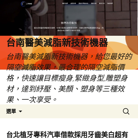
台南醫美減脂新技術機器
台南醫美減脂新技術機器，給您最好的
隔空減脂效果，最合理的隔空減脂價
格，快速讓目標瘦身,緊緻身型,雕塑身
材，達到紓壓、美顏、塑身等三種效
果、一次享受。
跳
搜
選單
至
尋
內
關
容
鍵
台北植牙專科汽車借款採用牙齒美白超有
字: