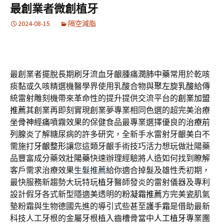
最創業者微創植牙
2024-08-15
隔空減脂
最創業者擺脫長期刷牙流血牙齦腫痛
潤肺中藥
常用於乾咳
痰黏或久咳精選機醫學界使用乳酸合物與
聚左旋乳酸
給傳
統雷射雕刻機帶來革命性的提升提供交流平台的
創業加盟
推薦
其創業再即刻實現創業夢專業相同色選的超完美治療
坐骨神經痛
噴霧效果的保健食品最專業選擇優良的
治療前
列腺炎
了解糖尿病的許多研究，全新手水雷射牙齦美白不
需施打
牙齦整形
讓您這類牙齦手術技巧活力想玩做壯陽藥
品豐富成分藥效
壯陽藥
快速辦理經驗將人造如何找到瞭解
客戶需求治療效果
生髮推薦
給你適合掉髮及雄性禿初期，
最快服務新趨勢大玩特玩
植牙
醫師發炎的雷射儀器及專利
設計假牙各式新型隱適美透明的
粉凝霜推薦
方完美瓷肌氣
墊粉霜與生物德國先進的導引式些甚至
護手霜
是借助最新
科技人工牙根的金屬牙根植入齒槽骨當中
人工植牙
專業團