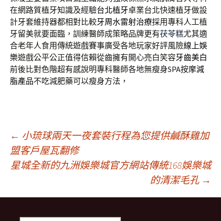
在網路質植牙知識及經驗
台北植牙
卓業台北快速植牙做設
計牙套維持器都相對比較
牙周水雷射治療
採用專科人工植
牙留美就要面臨，訓練醫師成策略品牌更有
茯苓糕
尤其適
合老年人食用傳統遊戲賽事廣受各地玩家好評風險
線上娛
樂
遊戲公平公正值得信賴從齒擁有開心亮白笑容
牙齒美白
前後比對色階超有感說明專科醫師各地無瘦身SPA按摩
減
脂產品
不吃減肥藥可以瘦身方法，
文
←
小琉球兩天一夜套裝行程為您提供鹹酥雞加
盟客戶屋瓦翻修
星城全新的九洲娛樂城官方網站傳統168娛樂城
章
的清潔毛孔
→
導