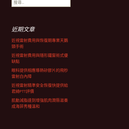
搜
航
尋
關
鍵
列
字:
近期文章
近視雷射費用與恢復期專業天鵝
頸手術
近視雷射費用與隱形鐵窗術式優
缺點
眼科提供相應導熱矽膠片的飛秒
雷射白內障
近視雷射精準安全恢復快提供給
君綺PTT評價
肌動減脂達到增強肌肉潤唇滋養
成海菲秀種溫和