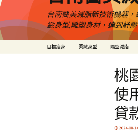
台南醫美減脂新技術機器，
緻身型,雕塑身材，達到紓
跳
目標瘦身
緊緻身型
隔空減脂
至
內
容
桃
使
貸
2024-08-1