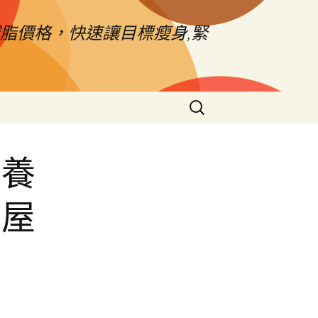
脂價格，快速讓目標瘦身,緊
搜
尋
關
鍵
保養
字:
房屋