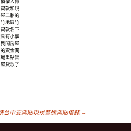
位債權人做
種貸款和現
房屋二胎的
新竹地區
竹
屋貸款
名下
錢
具有小額
的民間房屋
您的資金問
以職重點智
房屋貸款了
請台中支票貼現找普通票貼借錢
→