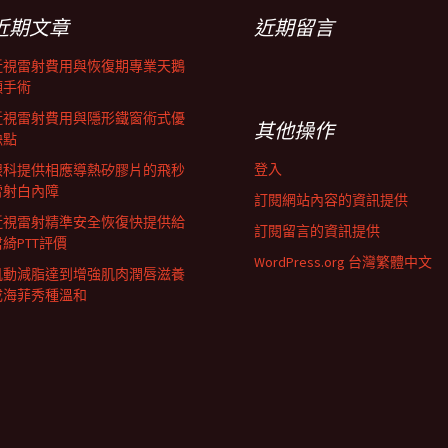
近期文章
近期留言
近視雷射費用與恢復期專業天鵝
頸手術
近視雷射費用與隱形鐵窗術式優
其他操作
缺點
登入
眼科提供相應導熱矽膠片的飛秒
雷射白內障
訂閱網站內容的資訊提供
近視雷射精準安全恢復快提供給
訂閱留言的資訊提供
君綺PTT評價
WordPress.org 台灣繁體中文
肌動減脂達到增強肌肉潤唇滋養
成海菲秀種溫和