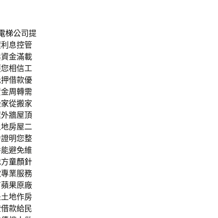
電梯
公司提
環利息控管
鬆資金滿載
護您相信工
抵押借款優
資金周轉需
搬家
從搬家
程外牆屋頂
土地房屋二
力證明您整
養能避免維
地方
童顏針
款
專業服務
有蘋果原廠
是土地作房
證借款給民