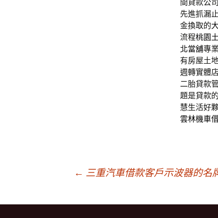
間貸款公
先進抓漏
金換取的
流程
桃園
北當舖
專
有房屋土
週轉實體
二胎貸款
題是貸款
慧生活好
雲林機車
文
←
三重汽車借款客戶示波器的名
章