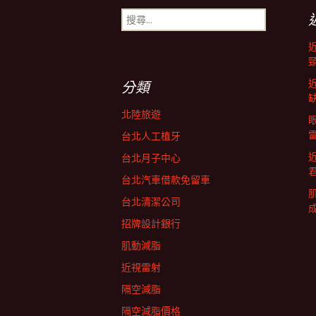
搜
導
尋
關
鍵
航
字:
分類
列
北陸旅遊
台北人工植牙
台北月子中心
台北汽車借款免留車
台北清潔公司
招牌設計銀行
肌動減脂
近視雷射
隔空減脂
隔空減脂價格