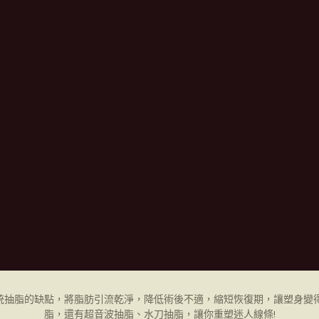
統抽脂的缺點，將脂肪引流乾淨，降低術後不適，縮短恢復期，讓塑身變得
脂，還有超音波抽脂、水刀抽脂，讓你重塑迷人線條!