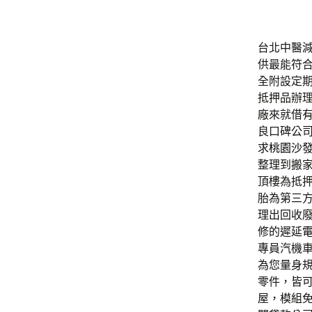
台北中醫減肥
供最能符
全附設定
抵押品辦
廠來就借
良口碑公
求
桃園沙
整理到搬
頂樓為抵
胎為第三
理出回收
修的遲延
專員汽機
為您量身
零件，皆
屋，模組