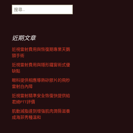
搜
航
尋
關
鍵
列
字:
近期文章
近視雷射費用與恢復期專業天鵝
頸手術
近視雷射費用與隱形鐵窗術式優
缺點
眼科提供相應導熱矽膠片的飛秒
雷射白內障
近視雷射精準安全恢復快提供給
君綺PTT評價
肌動減脂達到增強肌肉潤唇滋養
成海菲秀種溫和