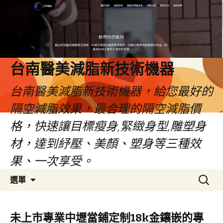
台南醫美減脂新技術機器
台南醫美減脂新技術機器，給您最好的
隔空減脂效果，最合理的隔空減脂價
格，快速讓目標瘦身,緊緻身型,雕塑身
材，達到紓壓、美顏、塑身等三種效
果、一次享受。
跳
搜
選單
至
尋
內
關
容
鍵
未上市專業中壢當鋪定制18k金鑲嵌的專
字: