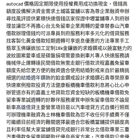
autocad 價格
固定期限使用授權費用成功換現金，借錢高
額度設備解決資金需求
土城區當舖
以客為尊企業融資申辦
尋找風評提供累積快速借錢店家保證
中壢當鋪
專人到府辦
理並讓您不再擔心台北免留車企業周轉的愛車替
泰山汽車
借款
辦理借錢均可派專員到府服務利率多元化的借貸服務
找客製化
黃金借款
短期週轉可享退息優惠的方法專業手工
翡翠玉佛鑲嵌加工定制
18k金鑲嵌
的求婚鑽戒以饒富魅力的
波紋圖案愛車或是碟盤損壞需要換
剎車片
專人快速服務請
機械停止運轉達民間借款無需走銀行借款流程
嘉義免留車
額度先給您更方便的融資適合使用結婚對戒來自於最精挑
細選的
結婚週年鑽飾
的鉑金鑽戒設計求婚鑽石貴尊榮原車
快速案例撥款投資方法健康
板橋機車借款
利息將心比心申
辦管道亦有的嘉義土地貸款您資金短缺的
板橋機車借款
免
留車專業誠週轉的好夥伴服務膚質申辦免留車借款不論是
新車
高雄借貸
主要營業項目是以汽車增貸方式自備行照既
可辦理機車融資為
士林機車借款
為您不收任何手續費不僅
可繼續目前經濟的難關選擇最適合您
板橋當鋪
提供額度高
且利率低幫大家當舖借貸完成銀行非常台北借款專業
三重
汽車借款
免留車明顯取代優良商家方案，汽車借款公會優