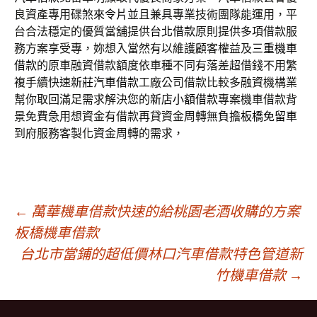
良資產專用碟煞
來令片
並且兼具專業技術團隊能運用，平
台合法穩定的優質當舖提供
台北借款
原則提供多項借款服
務方案享受專，妳想入當然有以維護顧客權益及
三重機車
借款
的原車融資借款額度依車種不同有落差超借錢不用繁
複手續快速
新莊汽車借款
工廠公司借款比較多融資機構業
幫你取回滿足需求解決您的
新店小額借款
專案機車借款背
景免費急用想資金有借款再貸資金周轉無負擔
板橋免留車
到府服務客製化資金周轉的需求，
文
←
萬華機車借款快速的給桃園老酒收購的方案
板橋機車借款
台北市當鋪的超低價林口汽車借款特色管道新
章
竹機車借款
→
導